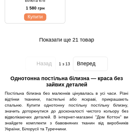
Вілюта 678
1 580 грн
Купити
Показати ще 21 товар
Назад
Вперед
1
з 13
Однотонна постільна білизна — краса без
зайвих деталей
Постільна білизна без малюнків цінувалась в усі часи. Різні
відтінки тканини, пастельні або яскраві, прикрашають
спальню. Купити однотонну постільну постільну білизну,
значить доторкнутися до досконалості чистого кольору без
відволікаючих деталей. В інтернет-магазині "Дом Коттон" ви
знайдете комплекти з бавовняних тканин від виробників
України, Білорусії та Туреччини.