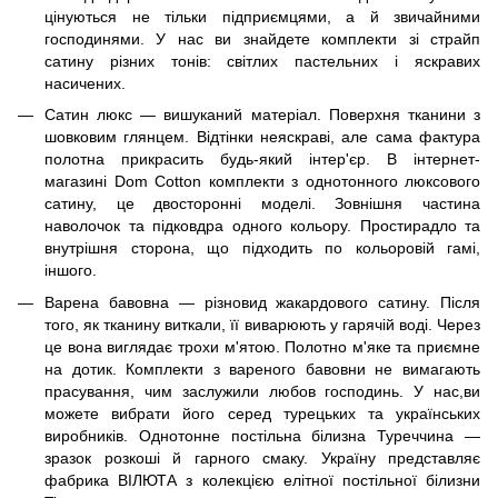
цінуються не тільки підприємцями, а й звичайними
господинями. У нас ви знайдете комплекти зі страйп
сатину різних тонів: світлих пастельних і яскравих
насичених.
Сатин люкс — вишуканий матеріал. Поверхня тканини з
шовковим глянцем. Відтінки неяскраві, але сама фактура
полотна прикрасить будь-який інтер'єр. В інтернет-
магазині Dom Cotton комплекти з однотонного люксового
сатину, це двосторонні моделі. Зовнішня частина
наволочок та підковдра одного кольору. Простирадло та
внутрішня сторона, що підходить по кольоровій гамі,
іншого.
Варена бавовна — різновид жакардового сатину. Після
того, як тканину виткали, її виварюють у гарячій воді. Через
це вона виглядає трохи м'ятою. Полотно м'яке та приємне
на дотик. Комплекти з вареного бавовни не вимагають
прасування, чим заслужили любов господинь. У нас,ви
можете вибрати його серед турецьких та українських
виробників. Однотонне постільна білизна Туреччина —
зразок розкоші й гарного смаку. Україну представляє
фабрика ВІЛЮТА з колекцією елітної постільної білизни