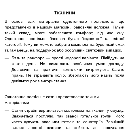
Тканини
В основі всіх матеріалів однотонного постільного, що
представлено в нашому магазині, бавовняні волокна. Тільки
такий склад, може забезпечити комфорт, під час сну.
Однотонне постільне бавовна буває бюджетної та елітної
категорії. Тому ви можете вибрати комплект на будь-який смак
та гаманець, на подарунок або особливий святковий випадок.
Бязь та ранфорс — прості недорогі варіанти. Підійдуть на
кожен день. Не вимагають особливих умов догляду.
Довговічні та практичні комплекти витримують багато
прань. Не втрачають колір, зберігають його навіть після
декількох років використання.
Однотонне постільне сатин представлено такими
матеріалами:
Сатин страйп вирізняється малюнком на тканині у смужку.
Вважається постіллю, так званої готельної групи. Його
часто купують власники готелів та санаторіїв. Зовнішній
вигляд дорогої тканини та стійкість до зношування