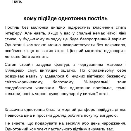
Tiare.
Кому підійде однотонна постіль
Постіль без малюнка вигідно підкреслить класичний стиль
інтер'єру. Але навіть, якщо у вас у спальні немає чіткої лінії
стилю, у будь-якому випадку це буде безпрограшний варіант.
Однотонні комплекти можна використовувати без покривала,
особливо якщо це сатин люкс. Щільний матеріал підковдри з
легкістю його замінить.
Сатин страйп завдяки фактурі, з чергуванням матових і
глянцевих смуг, виглядає ошатно. По справжньому себе
розкриває навіть, у здавалося б, нудних відтінках: бежевому,
світло-коричневому, болотному. Універсальні тони
сподобаються чоловікам. Біле однотонне постільне, темні
кольори, навіть чорне, дуже популярні у сильної статі.
Класична однотонна бязь та модний ранфорс підійдуть дітям.
Невисока ціна й простий догляд роблять покупку вигідною.
Не знаєте, що подарувати на весілля або день народження.
Однотонний комплект пастельного відтінку виручить вас.