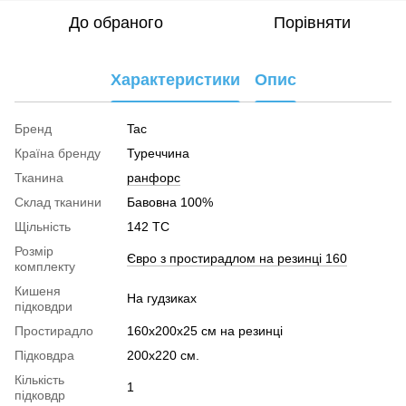
До обраного
Порівняти
Характеристики
Опис
Бренд
Tac
Країна бренду
Туреччина
Тканина
ранфорс
Склад тканини
Бавовна 100%
Щільність
142 TC
Розмір
Євро з простирадлом на резинці 160
комплекту
Кишеня
На гудзиках
підковдри
Простирадло
160х200х25 см на резинці
Підковдра
200х220 см.
Кількість
1
підковдр