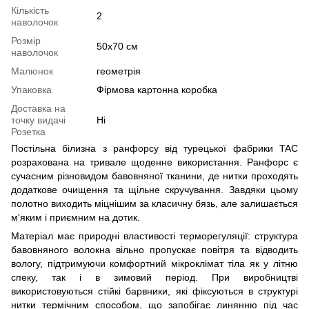
Кількість
2
наволочок
Розмір
50х70 см
наволочок
Малюнок
геометрія
Упаковка
Фірмова картонна коробка
Доставка на
точку видачі
Ні
Розетка
Постільна білизна з ранфорсу від турецької фабрики TAC
розрахована на тривале щоденне використання. Ранфорс є
сучасним різновидом бавовняної тканини, де нитки проходять
додаткове очищення та щільне скручування. Завдяки цьому
полотно виходить міцнішим за класичну бязь, але залишається
м'яким і приємним на дотик.
Матеріал має природні властивості терморегуляції: структура
бавовняного волокна вільно пропускає повітря та відводить
вологу, підтримуючи комфортний мікроклімат тіла як у літню
спеку, так і в зимовий період. При виробництві
використовуються стійкі барвники, які фіксуються в структурі
нитки термічним способом, що запобігає линянню під час