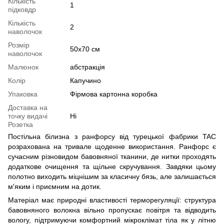
Кількість
1
підковдр
Кількість
2
наволочок
Розмір
50х70 см
наволочок
Малюнок
абстракція
Колір
Капучино
Упаковка
Фірмова картонна коробка
Доставка на
точку видачі
Ні
Розетка
Постільна білизна з ранфорсу від турецької фабрики TAC
розрахована на тривале щоденне використання. Ранфорс є
сучасним різновидом бавовняної тканини, де нитки проходять
додаткове очищення та щільне скручування. Завдяки цьому
полотно виходить міцнішим за класичну бязь, але залишається
м'яким і приємним на дотик.
Матеріал має природні властивості терморегуляції: структура
бавовняного волокна вільно пропускає повітря та відводить
вологу, підтримуючи комфортний мікроклімат тіла як у літню