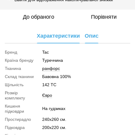
До обраного
Порівняти
Характеристики
Опис
Бренд
Tac
Країна бренду
Туреччина
Тканина
ранфорс
Склад тканини
Бавовна 100%
Щільність
142 TC
Розмір
Євро
комплекту
Кишеня
На гудзиках
підковдри
Простирадло
240х260 см.
Підковдра
200х220 см.