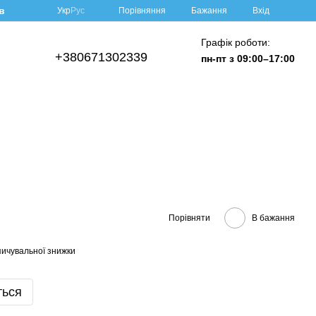
в
Порівняння
Укр
Рус
Бажання
Вхід
Графік роботи:
+380671302339
пн-пт з 09:00–17:00
Порівняти
В бажання
ичувальної знижки
ться