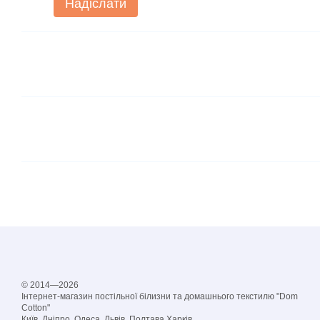
Надіслати
© 2014—2026
Інтернет-магазин постільної білизни та домашнього текстилю "Dom
Cotton"
Київ, Дніпро, Одеса, Львів, Полтава,Харків