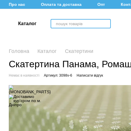
Перейти до основного контенту
Про нас
Оплата та доставка
Опт
Конт
Каталог
Головна
Каталог
Скатертини
Скатертина Панама, Ромашк
Немає в наявності
Артикул: 3098v-6
Написати відгук