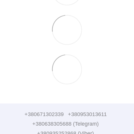
+380671302339
+380953013611
+380638305688 (Telegram)
+380935252868 (Viber)