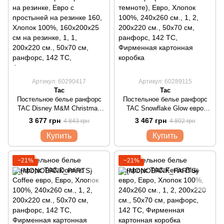
Артикул: 60290417
Артикул: 60289115
Tac
Tac
Постельное белье ранфорс
Постельное белье ранфорс
TAC Disney M&M Christmas
TAC Snowflake Glow евро
евро с простыней на резинке
(светится в темноте)
3 677 грн
3 467 грн
4 843 грн
4 802 грн
Купить
Купить
−21%
−21%