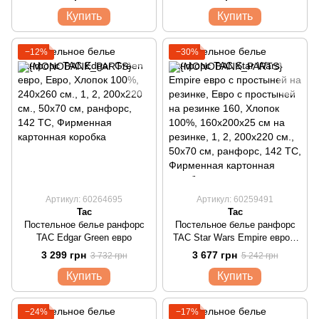
Купить
Купить
−12%
−30%
Артикул: 60264695
Артикул: 60259491
Tac
Tac
Постельное белье ранфорс
Постельное белье ранфорс
TAC Edgar Green евро
TAC Star Wars Empire евро с
простыней на резинке
3 299 грн
3 677 грн
3 732 грн
5 242 грн
Купить
Купить
−24%
−17%