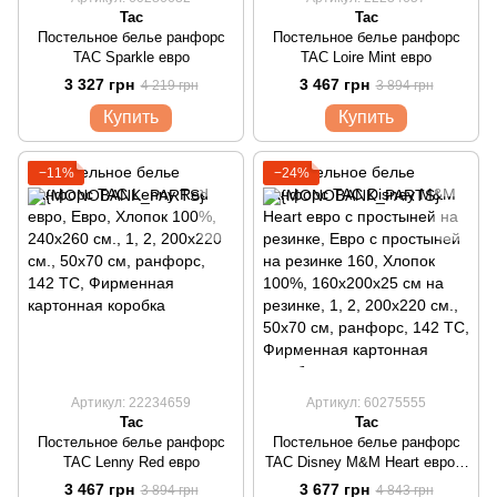
Tac
Tac
Постельное белье ранфорс
Постельное белье ранфорс
TAC Sparkle евро
TAC Loire Mint евро
3 327 грн
3 467 грн
4 219 грн
3 894 грн
Купить
Купить
−11%
−24%
Артикул: 22234659
Артикул: 60275555
Tac
Tac
Постельное белье ранфорс
Постельное белье ранфорс
TAC Lenny Red евро
TAC Disney M&M Heart евро с
простыней на резинке
3 467 грн
3 677 грн
3 894 грн
4 843 грн