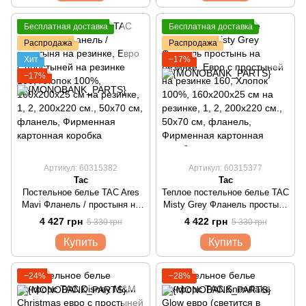
Бесплатная доставка
Бесплатная доставка
Распродажа
Распродажа
Хит
−17%
−17%
Артикул: 60315382
Артикул: 60315377
Tac
Tac
Постельное белье TAC Ares
Теплое постельное белье TAC
Mavi Фланель / простыня на
Misty Grey Фланель простынь
резинке
на резинке
4 427 грн
4 422 грн
5 330 грн
5 330 грн
Купить
Купить
−24%
−28%