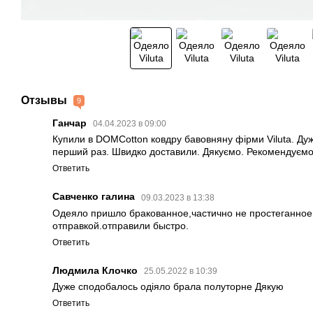
Отзывы
9
Ганчар
04.04.2023 в 09:00
Купили в DOMCotton ковдру бавовняну фірми Viluta. Дуж
перший раз. Швидко доставили. Дякуємо. Рекомендуємо
Ответить
Савченко галина
09.03.2023 в 13:38
Одеяло пришло бракованное,частично не простеганное
отправкой.отправили быстро.
Ответить
Людмила Клочко
25.05.2022 в 10:39
Дуже сподобалось одіяло брала полуторне Дякую
Ответить