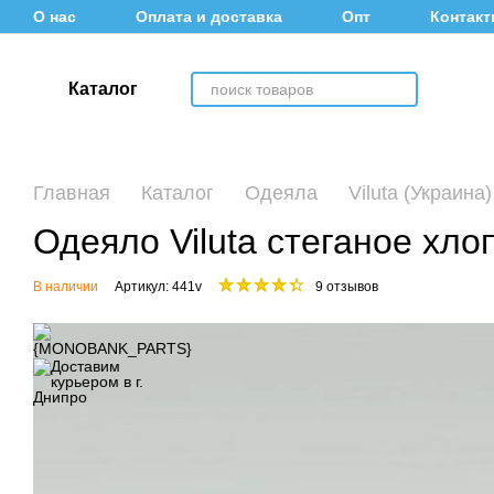
Перейти к основному контенту
О нас
Оплата и доставка
Опт
Контак
Информация для покупателей
Каталог
Главная
Каталог
Одеяла
Viluta (Украина)
Одеяло Viluta стеганое хло
В наличии
Артикул: 441v
9 отзывов