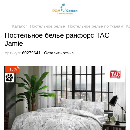
Каталог
Постельное белье
Постельное белье по тканям
К
Постельное белье ранфорс TAC
Jamie
Артикул:
60279641
Оставить отзыв
−13%