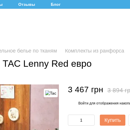
ты
Отзывы
Блог
ельное белье по тканям
Комплекты из ранфорса
 TAC Lenny Red евро
3 467 грн
3 894 г
Войти
для отображения накопи
%
Купить