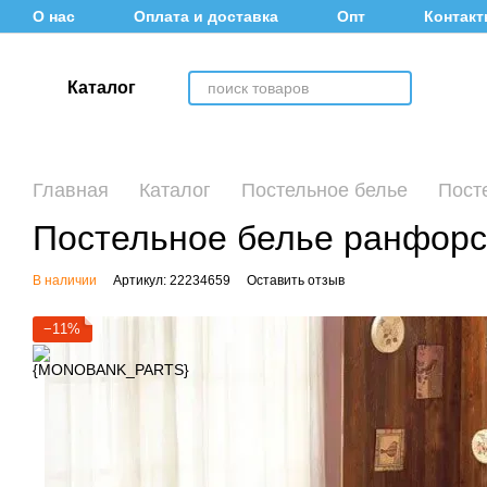
Перейти к основному контенту
О нас
Оплата и доставка
Опт
Контак
Информация для покупателей
Каталог
Главная
Каталог
Постельное белье
Пост
Постельное белье ранфорс
В наличии
Артикул: 22234659
Оставить отзыв
−11%