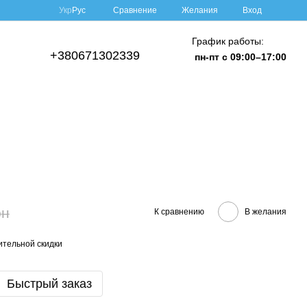
Сравнение
Укр
Рус
Желания
Вход
График работы:
+380671302339
пн-пт с 09:00–17:00
рн
К сравнению
В желания
тельной скидки
Быстрый заказ