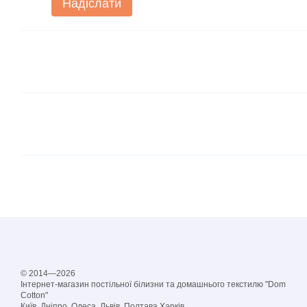
Надіслати
© 2014—2026
Інтернет-магазин постільної білизни та домашнього текстилю "Dom
Cotton"
Київ, Дніпро, Одеса, Львів, Полтава,Харків