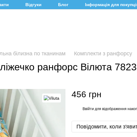
акти
Відгуки
Блог
Інформація для покупці
льна білизна по тканинам
Комплекти з ранфорсу
в ліжечко ранфорс Вілюта 782
456 грн
Ввійти
для відображення накоп
%
Повідомити, коли з'яви