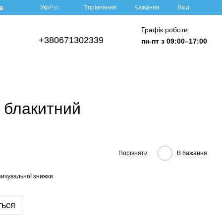
в
Порівняння
Укр
Рус
Бажання
Вхід
Графік роботи:
+380671302339
пн-пт з 09:00–17:00
3 блакитний
Порівняти
В бажання
ичувальної знижки
ться