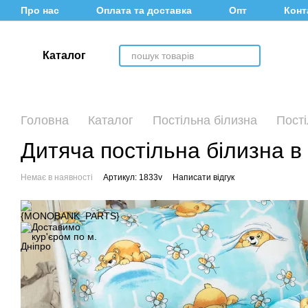
Перейти до основного контенту
Про нас
Оплата та доставка
Опт
Конт
Каталог
Головна
Каталог
Постільна білизна
Пості
Дитяча постільна білизна 
Немає в наявності
Артикул: 1833v
Написати відгук