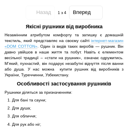
Назад
Вперед
1
з 4
Якісні рушники від виробника
Незамінним атрибутом комфорту та затишку є домашній
текстиль, який представляє на своєму сайті
інтернет-магазин
«DOM COTTON»
. Один із видів таких виробів — рушник. Він
давно увійшов в наше життя та побут. Навіть є елементом
весільної традиції – «стати на рушник», означає одружитись.
М'який, пухнастий, він подарує незабутні відчуття після ванни
або душа. У нас можна купити рушник від виробників з
України, Туреччинни, Узбекистану.
Особливості застосування рушників
Рушники діляться за призначенням:
Для бані та сауни;
Для душа;
Для обличчя;
Для рук або ніг;