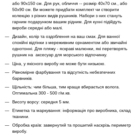
або 90х150 см. Для рук, обличчя -- розмір 40х70 см., або
50х90 см. Ви можете придбати комплект чи створити
колекцію з різних видів рушників. Набори з них стануть
гарним подарунком вашим рідним. Для кухні підійдуть
вироби середні або малі.
Дизайн, колір та оздоблення на ваш смак. Для ванної
спокійні відтінки з мереживним орнаментом або звичайні
однотонні. Для пляжу - яскраві малюнки, які перетворять
рушник на аксесуар для морського відпочинку.
Ціна, у якісного виробу не може бути низькою.
Рівномірне фарбування та відсутність небезпечних
барвників.
Щільність: чим більша, тим краще вбирається волога.
Оптимальна 300 - 500 г/м.кв.
Висоту ворсу: середня 5 мм.
Етикетка та маркування: інформація про виробника, склад
тканини.
Обробка країв: завернутий та прошитий наскрізь периметр
виробу.