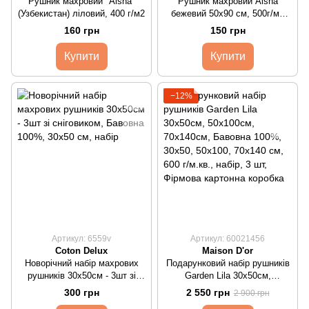
Рушник махровий "Aisha"
Рушник махровий Aisha
(Узбекистан) ліловий, 400 г/м2
бежевий 50х90 см, 500г/м2
(1023)
160 грн
150 грн
Купити
Купити
−12%
Артикул: 6559v
Артикул: 60021456
Coton Delux
Maison D'or
Новорічний набір махрових
Подарунковий набір рушників
рушників 30х50см - 3шт зі
Garden Lila 30х50см,
сніговиком
50х100см, 70х140см
300 грн
2 550 грн
2 900 грн