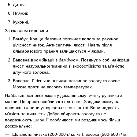
Дитячі;
Пляжні;
Кухонні.
За складом сировини:
Бамбук
.
Краще бавовни поглинає вологу за рахунок
цілісності ниток. Антисептичні якості. Навіть після
кількаразового прання залишаються м'якими.
Бавовна в комбінації з бамбуком. Поєднує у собі найкращі
якості натуральної тканини зі зносостійкістю та м'якістю
штучного волокна.
Бавовна. Гігієнічна, швидко поглинає вологу та сохне.
Можна прати на високих температурах.
Найбільш розповсюджені у домашньому вжитку рушники з
махри. Це пряжа особливого плетіння. Завдяки якому на
поверхні тканини утворюється тонкі петлі. Вони надають
м'якість та пишність. Добре вбирають вологу та не
подразнюють шкіру. Її особливості ми роздивимось більш
досконально:
Щільність: низька (200-300 г/ м. кв.), висока (500-600 г/ м.