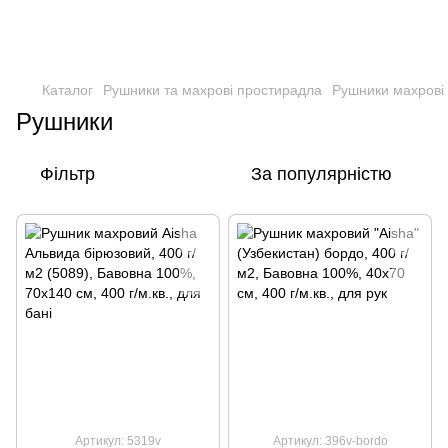
Каталог
Рушники та махрові простирадла
Рушники махрові
Рушники
Фільтр
За популярністю
Артикул: 5319v
Артикул: 396v-bordo