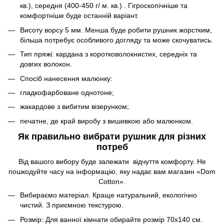
кв.), середня (400-450 г/ м. кв.) . Гігроскопічніше та
комфортніше буде останній варіант.
Висоту ворсу 5 мм. Менша буде робити рушник жорстким,
більша потребує особливого догляду та може скочуватись.
Тип пряжі: кардана з коротковолокнистих, середніх та
довгих волокон.
Спосіб нанесення малюнку:
гладкофарбоване однотоне;
жакардове з вибитим візерунком;
печатне, де край виробу з вишивкою або малюнком.
Як правильно вибрати рушник для різних
потреб
Від вашого вибору буде залежати відчуття комфорту. Не
пошкодуйте часу на інформацію, яку надає вам магазин «Dom
Cotton».
Вибираємо матеріал. Краще натуральний, екологічно
чистий. З приємною текстурою.
Розмір: Для ванної кімнати обирайте розмір 70х140 см.