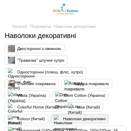
Каталог
Покривала
Наволоки декоративні
Наволоки декоративні
Двосторонні з овчиною
"Травичка" штучне хутро
Односторонні (плюш, фліс, хутро)
Стьобані покривала
Ковдра-покривало
Viluta (Україна)
Dom Cotton (Україна)
Colorful Home (Китай)
Lisa (Китай)
Koloco (Китай)
Наволоки декоративні
Полуторний (140х210см, 150х200см, 150х220см, 160х210см)