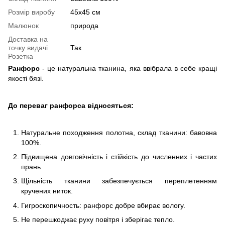
Розмір виробу
45х45 см
Малюнок
природа
Доставка на
точку видачі
Так
Розетка
Ранфорс
- це натуральна тканина, яка ввібрала в себе кращі
якості бязі.
До переваг ранфорса відносяться:
Натуральне походження полотна, склад тканини: бавовна
100%.
Підвищена довговічність і стійкість до численних і частих
прань.
Щільність тканини забезпечується переплетенням
кручених ниток.
Гигроскопичность: ранфорс добре вбирає вологу.
Не перешкоджає руху повітря і зберігає тепло.