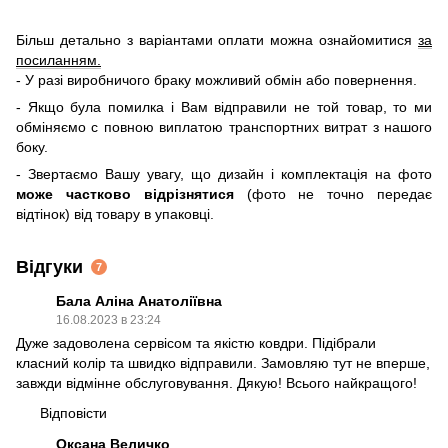
Більш детально з варіантами оплати можна ознайомитися
за
посиланням.
- У разі виробничого браку можливий обмін або повернення.
- Якщо була помилка і Вам відправили не той товар, то ми
обміняємо c повною виплатою транспортних витрат з нашого
боку.
- Звертаємо Вашу увагу, що дизайн і комплектація на фото
може частково відрізнятися
(фото не точно передає
відтінок) від товару в упаковці.
Відгуки
7
Бала Аліна Анатоліївна
16.08.2023 в 23:24
Дуже задоволена сервісом та якістю ковдри. Підібрали
класний колір та швидко відправили. Замовляю тут не вперше,
завжди відмінне обслуговування. Дякую! Всього найкращого!
Відповісти
Оксана Величко