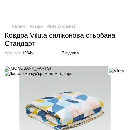
Каталог
Ковдри
Viluta (Україна)
Ковдра Viluta силіконова стьобана
Стандарт
Артикул:
1934v
7 відгуків