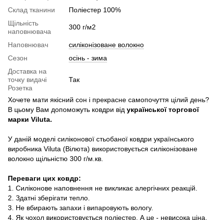
Склад тканини
Поліестер 100%
Щільність
300 г/м2
наповнювача
Наповнювач
силіконізоване волокно
Сезон
осінь - зима
Доставка на
точку видачі
Так
Розетка
Хочете мати якісний сон і прекрасне самопочуття цілий день?
В цьому Вам допоможуть ковдри від
української торгової
марки Viluta.
У даній моделі силіконової стьобаної ковдри українського
виробника Viluta (Вілюта) використовується силіконізоване
волокно щільністю 300 г/м.кв.
Переваги цих ковдр:
1. Силіконове наповнення не викликає алергічних реакцій.
2. Здатні зберігати тепло.
3. Не вбирають запахи і випаровують вологу.
4. Як чохол використовується поліестер. А це - невисока ціна,