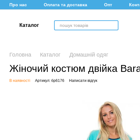
Перейти до основного контенту
Про нас
Оплата та доставка
Опт
Конт
Каталог
Головна
Каталог
Домашній одяг
Жіночий костюм двійка Bara
В наявності
Артикул: бр6176
Написати відгук