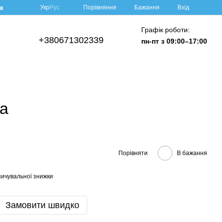
в
Порівняння
Укр
Рус
Бажання
Вхід
Графік роботи:
+380671302339
пн-пт з 09:00–17:00
ка
Порівняти
В бажання
ичувальної знижки
Замовити швидко