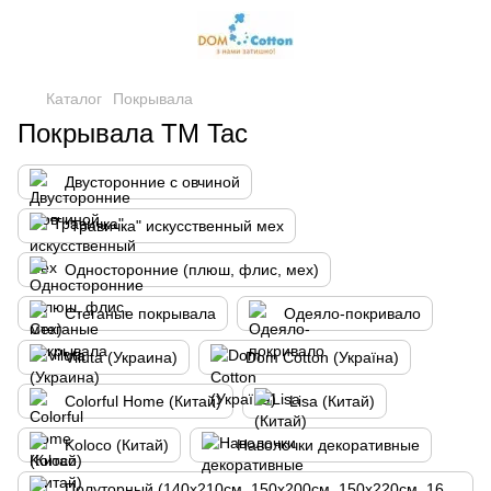
Каталог
Покрывала
Покрывала ТМ Tac
Двусторонние с овчиной
"Травичка" искусственный мех
Односторонние (плюш, флис, мех)
Стеганые покрывала
Одеяло-покривало
Viluta (Украина)
Dom Cotton (Україна)
Colorful Home (Китай)
Lisa (Китай)
Koloco (Китай)
Наволочки декоративные
Полуторный (140х210см, 150х200см, 150х220см, 160х210см)