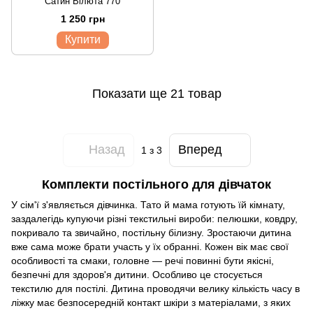
Сатин Вілюта 770
1 250 грн
Купити
Показати ще 21 товар
Назад
Вперед
1
з 3
Комплекти постільного для дівчаток
У сім'ї з'являється дівчинка. Тато й мама готують їй кімнату,
заздалегідь купуючи різні текстильні вироби: пелюшки, ковдру,
покривало та звичайно, постільну білизну. Зростаючи дитина
вже сама може брати участь у їх обранні. Кожен вік має свої
особливості та смаки, головне — речі повинні бути якісні,
безпечні для здоров'я дитини. Особливо це стосується
текстилю для постілі. Дитина проводячи велику кількість часу в
ліжку має безпосередній контакт шкіри з матеріалами, з яких