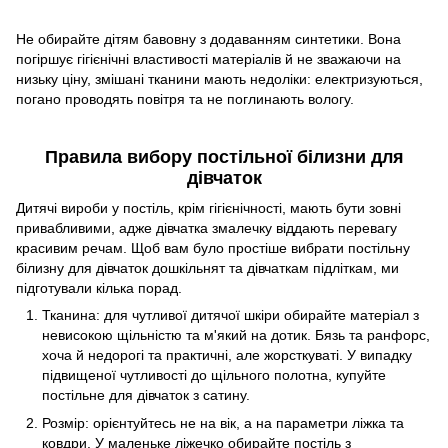
Не обирайте дітям бавовну з додаванням синтетики. Вона
погіршує гігієнічні властивості матеріалів й не зважаючи на
низьку ціну, змішані тканини мають недоліки: електризуються,
погано проводять повітря та не поглинають вологу.
Правила вибору постільної білизни для
дівчаток
Дитячі вироби у постіль, крім гігієнічності, мають бути зовні
привабливими, адже дівчатка змалечку віддають перевагу
красивим речам. Щоб вам було простіше вибрати постільну
білизну для дівчаток дошкільнят та дівчаткам підліткам, ми
підготували кілька порад.
Тканина: для чутливої дитячої шкіри обирайте матеріал з
невисокою щільністю та м'який на дотик. Бязь та ранфорс,
хоча й недорогі та практичні, але жорсткуваті. У випадку
підвищеної чутливості до щільного полотна, купуйте
постільне для дівчаток з сатину.
Розмір: орієнтуйтесь не на вік, а на параметри ліжка та
ковдри. У маленьке ліжечко обирайте постіль з