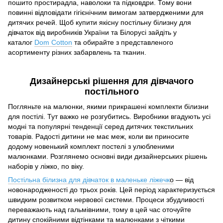
пошито простирадла, наволоки та підковдри. Тому вони
повинні відповідати гігієнічним вимогам затвердженими для
дитячих речей. Щоб купити якісну постільну білизну для
дівчаток від виробників України та Білорусі зайдіть у
каталог
Dom Cotton
та обирайте з представленого
асортименту різних забарвлень та тканин.
Дизайнерські рішення для дівчачого
постільного
Погляньте на малюнки, якими прикрашені комплекти білизни
для постілі. Тут важко не розгубитись. Виробники вгадують усі
модні та популярні тенденції серед дитячих текстильних
товарів. Радості дитини не має меж, коли ви приносите
додому новенький комплект постелі з улюбленими
малюнками. Розглянемо основні види дизайнерських рішень
наборів у ліжко, по віку.
Постільна білизна для дівчаток в маленьке ліжечк
о
— від
новонародженості до трьох років. Цей період характеризується
швидким розвитком нервової системи. Процеси збудливості
переважають над гальмівними, тому в цей час оточуйте
дитину спокійними відтінками та малюнками з чіткими