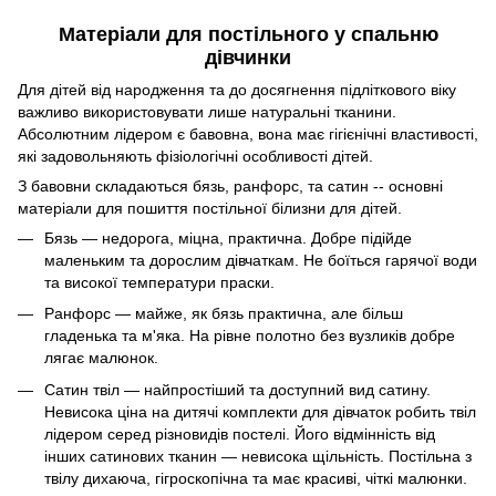
Матеріали для постільного у спальню
дівчинки
Для дітей від народження та до досягнення підліткового віку
важливо використовувати лише натуральні тканини.
Абсолютним лідером є бавовна, вона має гігієнічні властивості,
які задовольняють фізіологічні особливості дітей.
З бавовни складаються бязь, ранфорс, та сатин -- основні
матеріали для пошиття постільної білизни для дітей.
Бязь — недорога, міцна, практична. Добре підійде
маленьким та дорослим дівчаткам. Не боїться гарячої води
та високої температури праски.
Ранфорс — майже, як бязь практична, але більш
гладенька та м'яка. На рівне полотно без вузликів добре
лягає малюнок.
Сатин твіл — найпростіший та доступний вид сатину.
Невисока ціна на дитячі комплекти для дівчаток робить твіл
лідером серед різновидів постелі. Його відмінність від
інших сатинових тканин — невисока щільність. Постільна з
твілу дихаюча, гігроскопічна та має красиві, чіткі малюнки.