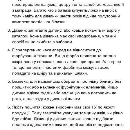
простирадлом на гумці, це зручно та запобігає ковзанню її
з матраца. Багато хто з батьків купують ліжко на виріст,
тому навіть для дівчинки шести років підійде полуторний
комплект постільної білизни.
Дизайн: запитайте дитину, або краще покажіть їй виріб у
каталозі. Кожна дівчинка має свої уподобання, у такий
спосіб ви не схибите з вибором.
Гіпоалергенна: насамперед це відноситься до
фарбування тканини. Якщо фарба неякісна та погано
закріплена у волокнах, вона линяє при пранні. Але гірше
те, що непомітні частинки фарбника можуть також
попадати на шкіру та в дихальні шляхи.
Безпека: для найменших обирайте постільну білизну без
пришитих або наклеєних фурнітурних елементів. Якщо
дитина відірве гудзик або аплікацію вона потрапить до
рота, а вже звідти у дихальні шляхи.
Якість пошиття: кожен виробник має свої ТУ по якості
продукції. Тому звертайте увагу на товщину швів, чи рівно
йде стібка. Дівчинці у дитяче ліжечко краще підібрати
постіль з одинарними швами, щоб запобігти подразненню