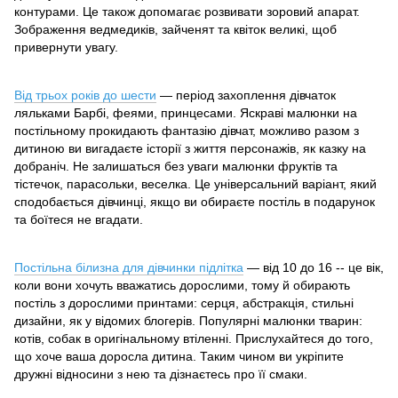
контурами. Це також допомагає розвивати зоровий апарат.
Зображення ведмедиків, зайченят та квіток великі, щоб
привернути увагу.
Від трьох років до шести
— період захоплення дівчаток
ляльками Барбі, феями, принцесами. Яскраві малюнки на
постільному прокидають фантазію дівчат, можливо разом з
дитиною ви вигадаєте історії з життя персонажів, як казку на
добраніч. Не залишаться без уваги малюнки фруктів та
тістечок, парасольки, веселка. Це універсальний варіант, який
сподобається дівчинці, якщо ви обираєте постіль в подарунок
та боїтеся не вгадати.
Постільна білизна для дівчинки підлітка
— від 10 до 16 -- це вік,
коли вони хочуть вважатись дорослими, тому й обирають
постіль з дорослими принтами: серця, абстракція, стильні
дизайни, як у відомих блогерів. Популярні малюнки тварин:
котів, собак в оригінальному втіленні. Прислухайтеся до того,
що хоче ваша доросла дитина. Таким чином ви укріпите
дружні відносини з нею та дізнаєтесь про її смаки.