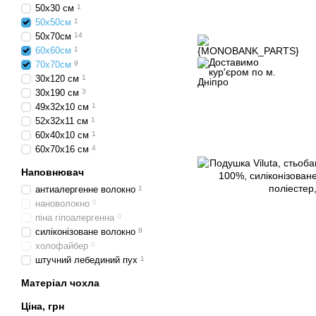
50х30 см
1
50х50см
1
50х70см
14
60х60см
1
70х70см
9
30х120 см
1
30х190 см
3
49х32х10 см
1
52х32х11 см
1
60х40х10 см
1
60х70х16 см
4
Наповнювач
антиалергенне волокно
1
нановолокно
0
піна гіпоалергенна
0
силіконізоване волокно
8
холофайбер
0
штучний лебединий пух
1
Матеріал чохла
Ціна, грн