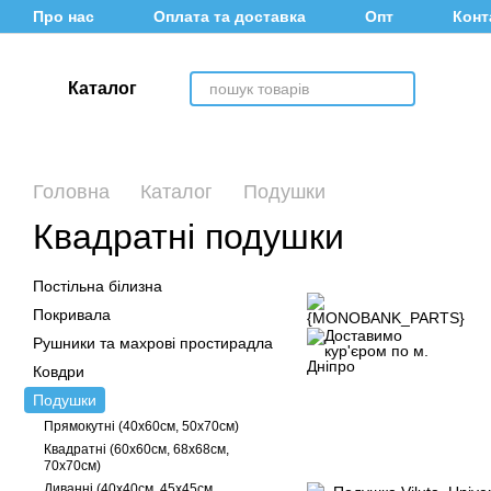
Перейти до основного контенту
Про нас
Оплата та доставка
Опт
Конт
Каталог
Головна
Каталог
Подушки
Квадратні подушки
Постільна білизна
Покривала
Рушники та махрові простирадла
Ковдри
Подушки
Прямокутні (40х60см, 50х70см)
Квадратні (60х60см, 68х68см,
70х70см)
Диванні (40х40см, 45х45см,