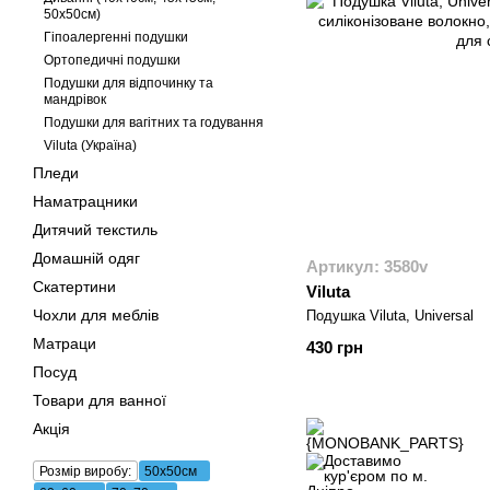
50х50см)
Гіпоалергенні подушки
Ортопедичні подушки
Подушки для відпочинку та
мандрівок
Подушки для вагітних та годування
Viluta (Україна)
Пледи
Наматрацники
Дитячий текстиль
Домашній одяг
Артикул: 3580v
Скатертини
Viluta
Чохли для меблів
Подушка Viluta, Universal
Матраци
430 грн
Посуд
Товари для ванної
Акція
Розмір виробу:
50х50см