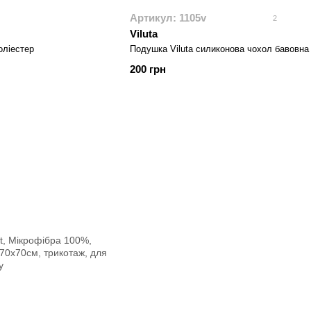
Артикул: 1105v
2
Viluta
оліестер
Подушка Viluta силиконова чохол бавовна
200 грн