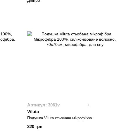
Артикул: 3061v
1
Viluta
Подушка Viluta стьобана мікрофібра
320 грн