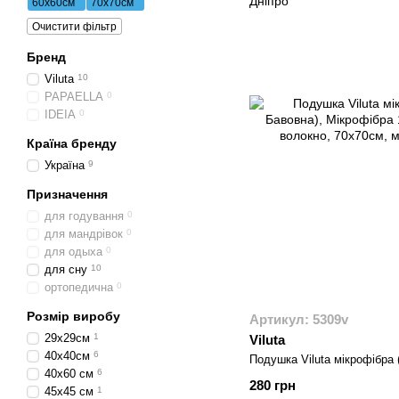
60х60см
70х70см
Очистити фільтр
Бренд
Viluta
10
PAPAELLA
0
IDEIA
0
Країна бренду
Україна
9
Призначення
для годування
0
для мандрівок
0
для одыха
0
для сну
10
ортопедична
0
Розмір виробу
Артикул: 5309v
29х29см
1
Viluta
40х40см
6
Подушка Viluta м
40х60 см
6
280 грн
45х45 см
1