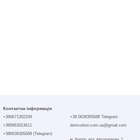
Контактна інформація
+380671302339
+38 0638305688 Telegram
+380953013611
domcotton.com.ua@gmail.com
+380638305688 (Telegram)
м. Дніпро, вул. Автопаркова, 7