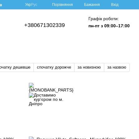
в
Порівняння
Укр
Рус
Бажання
Вхід
Графік роботи:
+380671302339
пн-пт з 09:00–17:00
очатку дешевше
спочатку дорожче
за новизною
за назвою