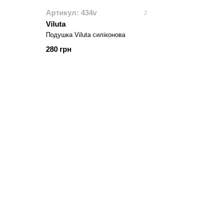
Артикул: 434v
2
Viluta
Подушка Viluta силіконова
280 грн