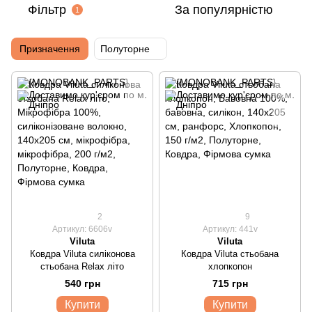
Фільтр
За популярністю
1
Призначення
Полуторне
2
9
Артикул: 6606v
Артикул: 441v
Viluta
Viluta
Ковдра Viluta силіконова
Ковдра Viluta стьобана
стьобана Relax літо
хлопкопон
540 грн
715 грн
Купити
Купити