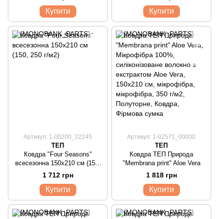
Купити
Купити
Артикул: 1-00200_22245
Артикул: 1-02571_00000
ТЕП
ТЕП
Ковдра "Four Seasons"
Ковдра ТЕП Природа
всесезонна 150x210 см (150,
"Membrana print" Aloe Vera
250 г/м2)
1 712 грн
1 818 грн
Купити
Купити