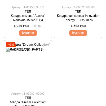
1
Артикул: 1-00150_33774
Артикул: 1-00322_00000
ТЕП
ТЕП
Ковдра зимова "Alaska"
Ковдра силіконова Innovation
молочна 150x205 см
"Tenergy" 150x210 см
1 029 грн
1 568 грн
1 286 грн
Купити
Купити
−3%
Артикул: 1-03087_00000
ТЕП
Ковдра "Dream Collection"