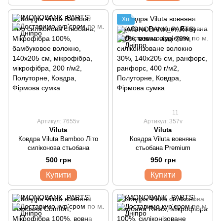
Хіт
11
Артикул: 7655v
Артикул: 357v
Viluta
Viluta
Ковдра Viluta Bamboo Літо
Ковдра Viluta вовняна
силіконова стьобана
стьобана Premium
500 грн
950 грн
Купити
Купити