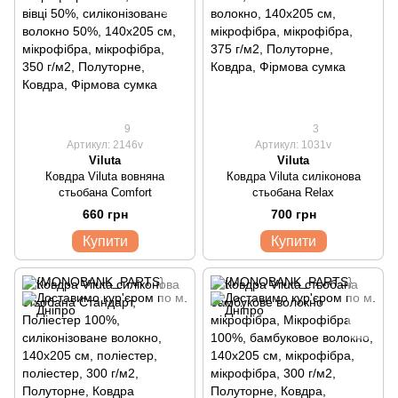
9
3
Артикул: 2146v
Артикул: 1031v
Viluta
Viluta
Ковдра Viluta вовняна
Ковдра Viluta силіконова
стьобана Comfort
стьобана Relax
660 грн
700 грн
Купити
Купити