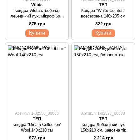
Viluta
ТЕП
Ковдра Viluta стьобана,
Ковдра "White Comfort"
лебединий пух, мікрофібра,
всесезонна 140x205 см
Softness Collection
875 грн
822 грн
Купити
Купити
Артикул: 1-02556_00000
Артикул: 1-02597_00000
ТЕП
ТЕП
Ковдра "Dream Collection"
Ковдра Лебединий пух
Wool 140х210 см
150х210 см, бавовна тік
973 грн
2 214 грн