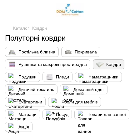
Каталог
Ковдри
Полуторні ковдри
Постільна білизна
Покривала
Рушники та махрові простирадла
Ковдри
Подушки
Пледи
Наматрацники
Дитячий текстиль
Домашній одяг
Скатертини
Чохли для меблів
Матраци
Посуд
Товари для ванної
Акція