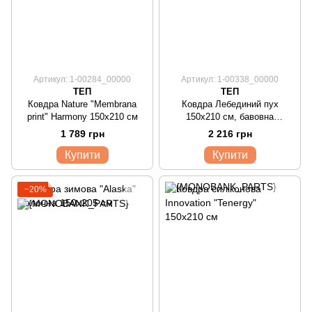
Артикул: 1-00284_00000
Артикул: 1-00338_00000
ТЕП
ТЕП
Ковдра Nature "Membrana
Ковдра Лебединий пух
print" Harmony 150x210 см
150х210 см, бавовна
металізований друк
1 789 грн
2 216 грн
Купити
Купити
−20%