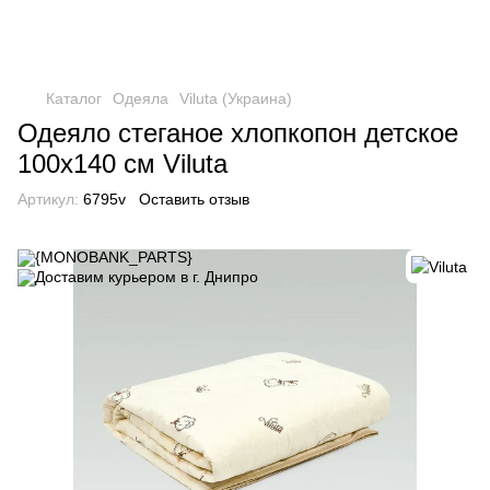
Каталог
Одеяла
Viluta (Украина)
Одеяло стеганое хлопкопон детское
100х140 см Viluta
Артикул:
6795v
Оставить отзыв