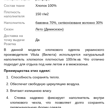
Cостав ткани
Хлопок 100%
Плотность
150 г/м2
наполнителя
Наполнитель
бавовна 70%, силіконізоване волокно 30%
Сезон
Лето (Демисезон)
Доставка на
точку выдачи
Да
Розетка
В данной модели хлопкового одеяла украинского
производителя Viluta (Вилюта) используется натуральный
наполнитель хлопкопон плотностью 100г/м.кв. Что отлично
подходит для отдыха под ним летом и в межсезонье.
Преимущества этих одеял:
Способность сохранять тепло.
Обеспечат свободную циркуляцию воздуха.
Впитают излишнюю влагу.
Стежка надежно фиксирует наполнитель внутри
хлопкового чехла, что позволяет долго сохранять
первоначальную форму одеяла.