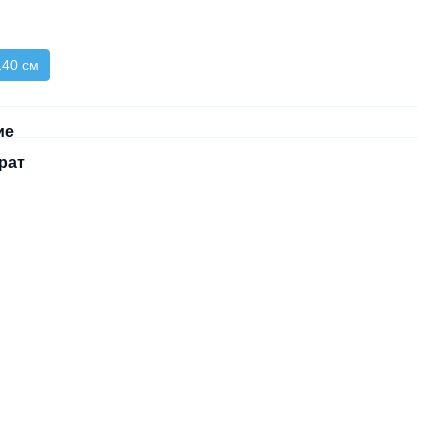
140 см
ие
рат