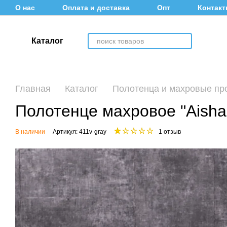
Перейти к основному контенту
О нас
Оплата и доставка
Опт
Контак
Информация для покупателей
Каталог
Главная
Каталог
Полотенца и махровые пр
Полотенце махровое "Aisha"
В наличии
Артикул: 411v-gray
1 отзыв