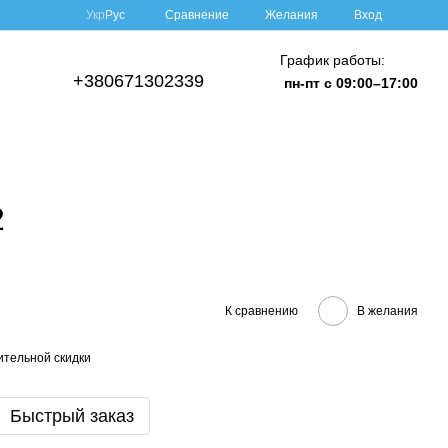
Сравнение
Укр
Рус
Желания
Вход
График работы:
+380671302339
пн-пт с 09:00–17:00
2
К сравнению
В желания
тельной скидки
Быстрый заказ