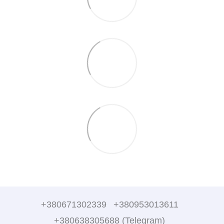
+380671302339
+380953013611
+380638305688 (Telegram)