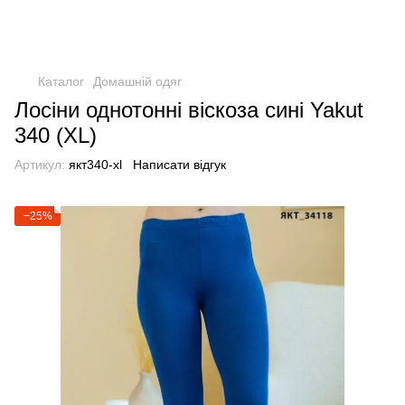
Каталог
Домашній одяг
Лосіни однотонні віскоза сині Yakut
340 (XL)
Артикул:
якт340-xl
Написати відгук
−25%