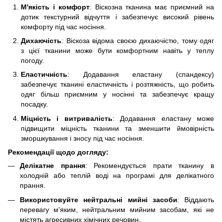
М'якість і комфорт
: Віскозна тканина має приємний на
дотик текстурний відчуття і забезпечує високий рівень
комфорту під час носіння.
Дихаючість
: Віскоза відома своєю дихаючістю, тому одяг
з цієї тканини може бути комфортним навіть у теплу
погоду.
Еластичність
: Додавання еластану (спандексу)
забезпечує тканині еластичність і розтяжність, що робить
одяг більш приємним у носінні та забезпечує кращу
посадку.
Міцність і витривалість
: Додавання еластану може
підвищити міцність тканини та зменшити ймовірність
зморшкування і зносу під час носіння.
Рекомендації щодо догляду:
Делікатне прання
: Рекомендується прати тканину в
холодній або теплій воді на програмі для делікатного
прання.
Використовуйте нейтральні мийні засоби
: Віддають
перевагу м'яким, нейтральним мийним засобам, які не
містять агресивних хімічних речовин.