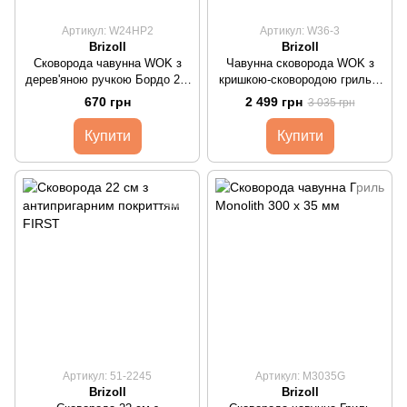
Артикул: W24HP2
Артикул: W36-3
Brizoll
Brizoll
Сковорода чавунна WOK з
Чавунна сковорода WOK з
дерев'яною ручкою Бордо 2,2
кришкою-сковородою гриль 8
л
л
670 грн
2 499 грн
3 035 грн
Купити
Купити
Артикул: 51-2245
Артикул: M3035G
Brizoll
Brizoll