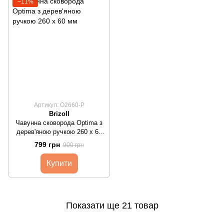
−11%
Артикул: O2660-P
Brizoll
Чавунна сковорода Optimа з
дерев'яною ручкою 260 х 60
мм
799 грн
900 грн
Купити
Показати ще 21 товар