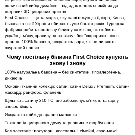
величезний вибір дизайнів – від однотонних спокійних до
яскравих 3D цифрових принтів.
First Choice — це та марка, яку наші покупці з Дніпра, Києва,
Львова та всієї України обирають уже багато років. Турецька
фабрика робить постільну білизну саме так, як люблять
українці: м'яку, красиву, довговічну і без "сюрпризів" після
прання. 100% бавовна, яскраві кольори, які не линяють,
акуратний пошив.
Чому постільну білизна First Choice купують
знову і знову
100% натуральна бавовна – без синтетики, гіпоалергенна,
дихаюча
Основні тканини колекції: сатин, сатин Delux / Premium, сатин-
жаккард, ранфорс, фланель
Щільність сатину 210 ТС, що забезпечує м’якість та гарну
зносостійкість
Яскраві та стійкі до прання малюнки.
Технологія цифрового друку та реактивне фарбування.
Комплектація: полуторні, двоспальні, сімейні, євро-максі