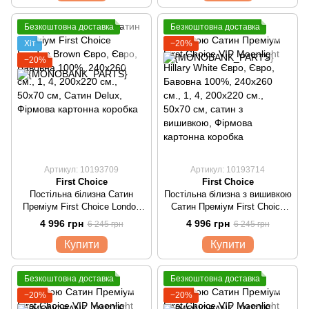
Безкоштовна доставка
Безкоштовна доставка
Хіт
−20%
−20%
Артикул: 10193709
Артикул: 10193714
First Choice
First Choice
Постільна білизна Сатин
Постільна білизна з вишивкою
Преміум First Choice London
Сатин Преміум First Choice
Brown Євро
VIP Moonlight Hillary White
4 996 грн
4 996 грн
6 245 грн
6 245 грн
Євро
Купити
Купити
Безкоштовна доставка
Безкоштовна доставка
−20%
−20%