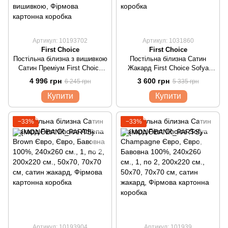
Артикул: 10193702
Артикул: 1031860
First Choice
First Choice
Постільна білизна з вишивкою
Постільна білизна Сатин
Сатин Преміум First Choice
Жакард First Choice Sofya
VIP Moonlight April Krem Євро
Quicksilver Євро
4 996 грн
3 600 грн
6 245 грн
5 335 грн
Купити
Купити
−33%
−33%
Артикул: 10193904
Артикул: 101939