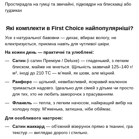
Простирадла на гумці та звичайні, підковдри на блискавці або
гудзиках
Які комплекти в First Choice найпопулярніші?
Усе з натуральної бавовни — дихає, вбирає вологу, не
електризується, приємна навіть для чутливої шкіри.
На кожен день — практичні та улюблені:
Сатин
(і сатин Преміум / Deluxe) — гладенький, з легким
блиском, майже не мнеться. Щільність зазвичай 125–140 г/
м², іноді до 210 ТС — м'який, як шовк, але міцний.
Ранфорс
— щільний, невибагливий, яскравий малюнок
тримається надовго. Ідеально для сімей з дітьми чи просто
для тих, хто не любить заморочок з прасуванням.
Фланель
— тепла, з легким начосом, найкращий вибір на
холодну пору. М'якенька, затишна, ніби обіймає.
Для особливого настрою:
Сатин жаккард
— об'ємний візерунок прямо в тканині, гра
текстур — виглядає дорого і стильно.