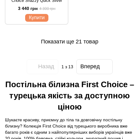
Choice Snazzy Quick Silver
3 440 грн
4 300 грн
Купити
Показати ще 21 товар
Назад
Вперед
1
з 13
Постільна білизна First Choice –
турецька якість за доступною
ціною
Шукаєте красиву, приємну до тіла та довговічну постільну
білизну? Колекція First Choice від турецького виробника вже
багато років є одним з найпопулярніших виборів українців вже
20 років. 100% бавовна, стійкі кольори, акуратний пошив і