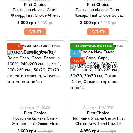
First Choice
First Choice
Постільна білизна Сатин
Постільна білизна Сатин
Жакард First Choice Athena
Жакард First Choice Sofya
Brown Євро
Champagne Євро
3 600 грн
3 600 грн
5 335 грн
5 335 грн
Купити
Купити
−33%
Безкоштовна доставка
Хіт
−20%
Артикул: 1040302
Артикул: 1031570
First Choice
First Choice
Постільна білизна Сатин
Постільна білизна Сатин First
Жакард First Choice Etnic
Choice New Trend Powder
Beige Євро
Євро
3 600 грн
4 956 грн
5 335 грн
6 195 грн