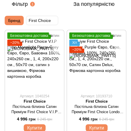
Фільтр
За популярністю
1
Бренд
First Choice
Безкоштовна доставка
Безкоштовна доставка
−20%
Хіт
−20%
Артикул: 1040254
Артикул: 10193710
First Choice
First Choice
Постільна білизна Сатин
Постільна білизна Сатин
Преміум First Choice V.I.P
Преміум First Choice London
Satin Moonlight Pierre Grey
Purple Євро
4 996 грн
4 996 грн
6 245 грн
6 245 грн
Євро
Купити
Купити