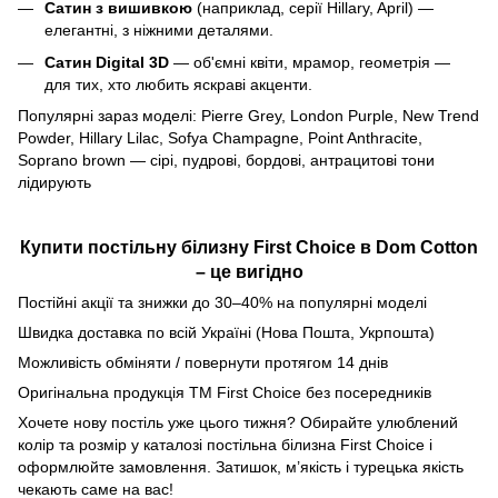
Сатин з вишивкою
(наприклад, серії Hillary, April) —
елегантні, з ніжними деталями.
Сатин Digital 3D
— об'ємні квіти, мрамор, геометрія —
для тих, хто любить яскраві акценти.
Популярні зараз моделі: Pierre Grey, London Purple, New Trend
Powder, Hillary Lilac, Sofya Champagne, Point Anthracite,
Soprano brown — сірі, пудрові, бордові, антрацитові тони
лідирують
Купити постільну білизну First Choice в Dom Cotton
– це вигідно
Постійні акції та знижки до 30–40% на популярні моделі
Швидка доставка по всій Україні (Нова Пошта, Укрпошта)
Можливість обміняти / повернути протягом 14 днів
Оригінальна продукція ТМ First Choice без посередників
Хочете нову постіль уже цього тижня? Обирайте улюблений
колір та розмір у каталозі постільна білизна First Choice і
оформлюйте замовлення. Затишок, м’якість і турецька якість
чекають саме на вас!