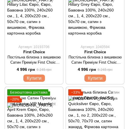
Артикул: 10193706
Артикул: 1040594
First Choice
First Choice
Постільна білизна з вишивкою
Постільна білизна з вишивкою
Сатин Преміум First Choice
Сатин Преміум First Choice
VIP Moonlight Hillary Lilaс
VIP Moonlight Hillary Grey
4 996 грн
4 996 грн
6 245 грн
6 245 грн
Євро
Євро
Купити
Купити
Безкоштовна доставка
−33%
−20%