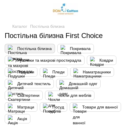
Каталог
Постільна білизна
Постільна білизна First Choice
Постільна білизна
Покривала
Рушники та махрові простирадла
Ковдри
Подушки
Пледи
Наматрацники
Дитячий текстиль
Домашній одяг
Скатертини
Чохли для меблів
Матраци
Посуд
Товари для ванної
Акція