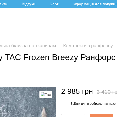
акти
Відгуки
Блог
Інформація для покупці
льна білизна по тканинам
Комплекти з ранфорсу
y TAC Frozen Breezy Ранфорс
2 985 грн
3 410 г
Ввійти
для відображення накоп
%