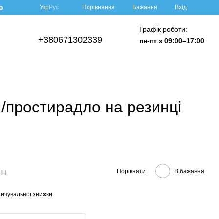
в
Порівняння
Укр
Рус
Бажання
Вхід
Графік роботи:
+380671302339
пн-пт з 09:00–17:00
 /простирадло на резинці
рн
Порівняти
В бажання
ичувальної знижки