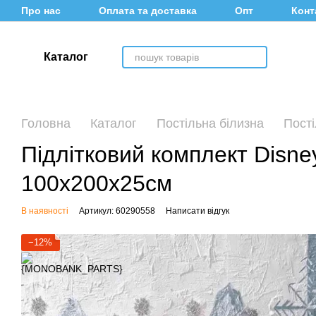
Перейти до основного контенту
Про нас
Оплата та доставка
Опт
Конт
Каталог
Головна
Каталог
Постільна білизна
Пості
Підлітковий комплект Disne
100х200х25см
В наявності
Артикул: 60290558
Написати відгук
−12%