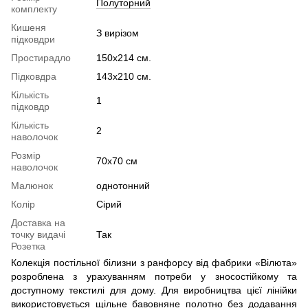
Полуторний
комплекту
Кишеня
З вирізом
підковдри
Простирадло
150х214 см.
Підковдра
143х210 см.
Кількість
1
підковдр
Кількість
2
наволочок
Розмір
70х70 см
наволочок
Малюнок
однотонний
Колір
Сірий
Доставка на
точку видачі
Так
Розетка
Колекція постільної білизни з ранфорсу від фабрики «Вілюта»
розроблена з урахуванням потреби у зносостійкому та
доступному текстилі для дому. Для виробництва цієї лінійки
використовується щільне бавовняне полотно без додавання