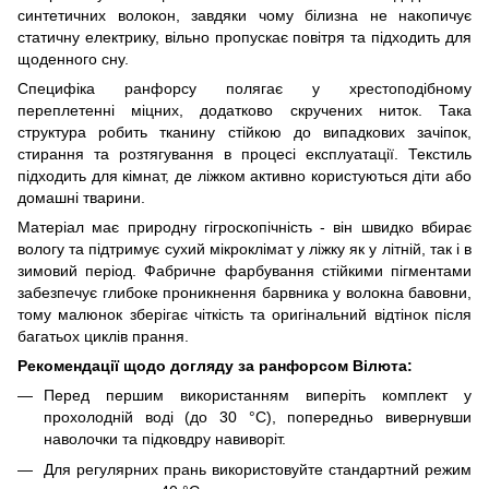
синтетичних волокон, завдяки чому білизна не накопичує
статичну електрику, вільно пропускає повітря та підходить для
щоденного сну.
Специфіка ранфорсу полягає у хрестоподібному
переплетенні міцних, додатково скручених ниток. Така
структура робить тканину стійкою до випадкових зачіпок,
стирання та розтягування в процесі експлуатації. Текстиль
підходить для кімнат, де ліжком активно користуються діти або
домашні тварини.
Матеріал має природну гігроскопічність - він швидко вбирає
вологу та підтримує сухий мікроклімат у ліжку як у літній, так і в
зимовий період. Фабричне фарбування стійкими пігментами
забезпечує глибоке проникнення барвника у волокна бавовни,
тому малюнок зберігає чіткість та оригінальний відтінок після
багатьох циклів прання.
Рекомендації щодо догляду за ранфорсом Вілюта:
Перед першим використанням виперіть комплект у
прохолодній воді (до 30 °C), попередньо вивернувши
наволочки та підковдру навиворіт.
Для регулярних прань використовуйте стандартний режим