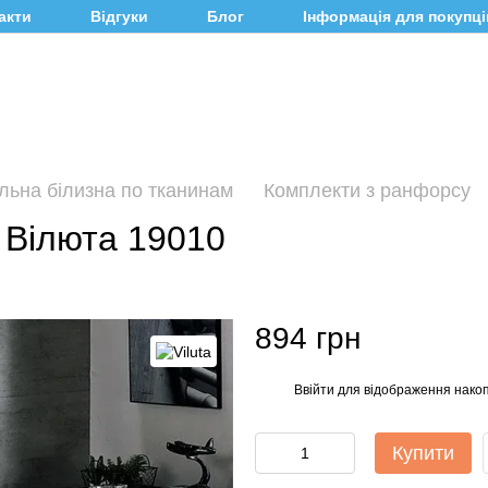
акти
Відгуки
Блог
Інформація для покупці
льна білизна по тканинам
Комплекти з ранфорсу
 Вілюта 19010
894 грн
Ввійти
для відображення накоп
%
Купити