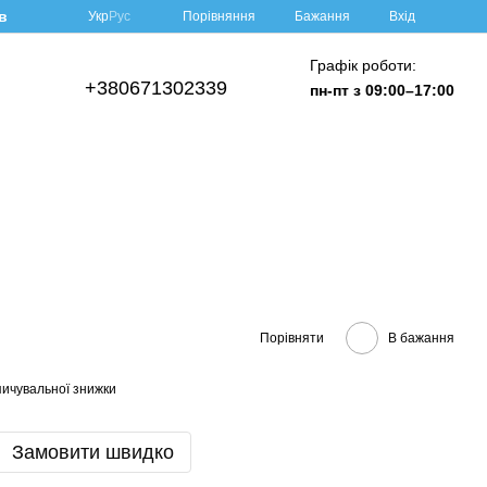
в
Порівняння
Укр
Рус
Бажання
Вхід
Графік роботи:
+380671302339
пн-пт з 09:00–17:00
Порівняти
В бажання
ичувальної знижки
Замовити швидко