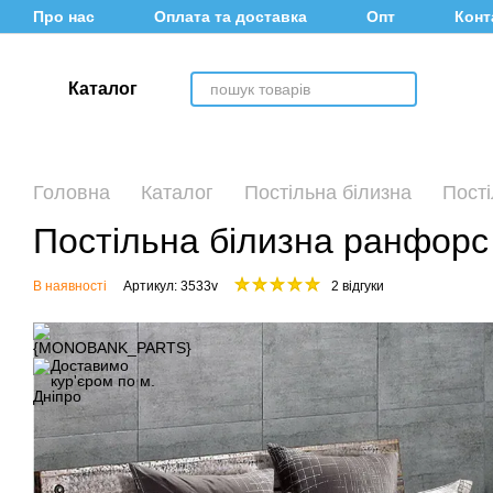
Перейти до основного контенту
Про нас
Оплата та доставка
Опт
Конт
Каталог
Головна
Каталог
Постільна білизна
Пості
Постільна білизна ранфорс
В наявності
Артикул: 3533v
2 відгуки