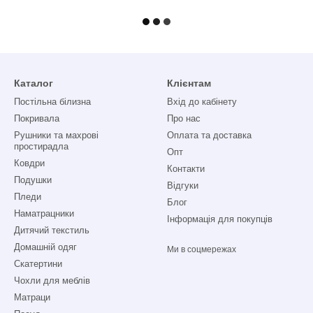
Каталог
Клієнтам
Постільна білизна
Вхід до кабінету
Покривала
Про нас
Рушники та махрові
Оплата та доставка
простирадла
Опт
Ковдри
Контакти
Подушки
Відгуки
Пледи
Блог
Наматрацники
Інформація для покупців
Дитячий текстиль
Домашній одяг
Ми в соцмережах
Скатертини
Чохли для меблів
Матраци