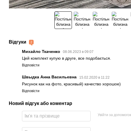
Відгуки
2
Михайло Ткаченко
08.06.2023 в 09:07
Цей комплект купую в друге, все подобається.
Відповісти
Швыдка Анна Васильевна
15.02.2020 в 11:22
Рисунок как на фото, красивый) качество хорошое)
Відповісти
Новий відгук або коментар
Увійти за допомого