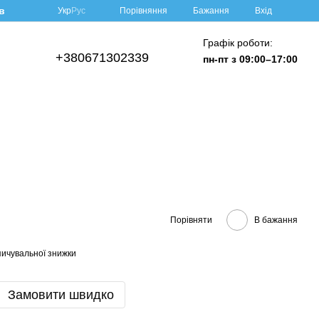
в
Порівняння
Укр
Рус
Бажання
Вхід
Графік роботи:
+380671302339
пн-пт з 09:00–17:00
Порівняти
В бажання
ичувальної знижки
Замовити швидко