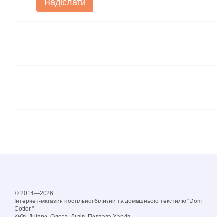
Надіслати
© 2014—2026
Інтернет-магазин постільної білизни та домашнього текстилю "Dom
Cotton"
Київ, Дніпро, Одеса, Львів, Полтава,Харків