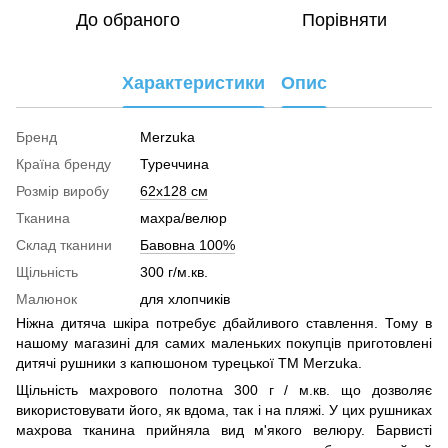
До обраного
Порівняти
Характеристики
Опис
Бренд
Merzuka
Країна бренду
Туреччина
Розмір виробу
62х128 см
Тканина
махра/велюр
Склад тканини
Бавовна 100%
Щільність
300 г/м.кв.
Малюнок
для хлопчиків
Ніжна дитяча шкіра потребує дбайливого ставлення. Тому в
нашому магазині для самих маленьких покупців приготовлені
дитячі рушники з капюшоном турецької ТМ Merzuka.
Щільність махрового полотна 300 г / м.кв. що дозволяє
використовувати його, як вдома, так і на пляжі. У цих рушниках
махрова тканина прийняла вид м'якого велюру. Барвисті