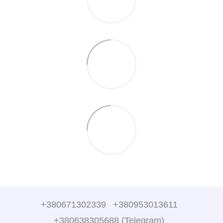
+380671302339
+380953013611
+380638305688 (Telegram)