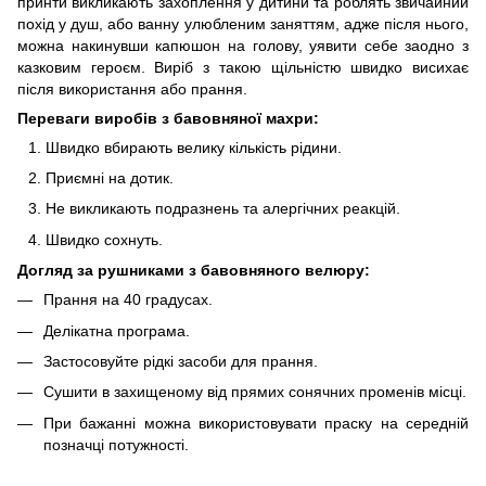
принти викликають захоплення у дитини та роблять звичайний
похід у душ, або ванну улюбленим заняттям, адже після нього,
можна накинувши капюшон на голову, уявити себе заодно з
казковим героєм. Виріб з такою щільністю швидко висихає
після використання або прання.
Переваги виробів з бавовняної махри:
Швидко вбирають велику кількість рідини.
Приємні на дотик.
Не викликають подразнень та алергічних реакцій.
Швидко сохнуть.
Догляд за рушниками з бавовняного велюру:
Прання на 40 градусах.
Делікатна програма.
Застосовуйте рідкі засоби для прання.
Сушити в захищеному від прямих сонячних променів місці.
При бажанні можна використовувати праску на середній
позначці потужності.