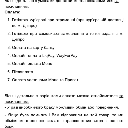
Більш детально з умовами доставки можна ознайомитися
за
посиланням.
Оплата:
Готівкою кур'єрові при отриманні (при кур'єрській доставці
по м. Дніпро)
Готівкою при самовивозі замовлення з точки видачі в м.
Дніпро
Оплата на карту банку
Онлайн-оплата LiqPay, WayForPay
Онлайн оплата Моно
Післяплата
Оплата частинами Моно та Приват
Більш детально з варіантами оплати можна ознайомитися
за
посиланням.
- У разі виробничого браку можливий обмін або повернення.
- Якщо була помилка і Вам відправили не той товар, то ми
обміняємо c повною виплатою транспортних витрат з нашого
боку.