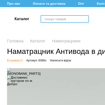
Перейти до основного контенту
Про нас
Оплата та доставка
Опт
Конт
Каталог
Головна
Каталог
Наматрацники
Наматрацник Антивода в дит
В наявності
Артикул: 6086v
Написати відгук