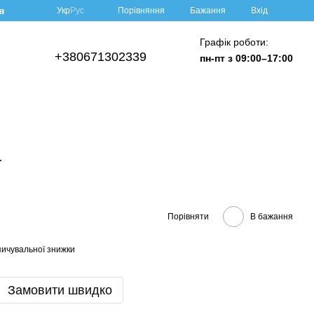
в
Порівняння
Укр
Рус
Бажання
Вхід
Графік роботи:
+380671302339
пн-пт з 09:00–17:00
a
Порівняти
В бажання
ичувальної знижки
Замовити швидко