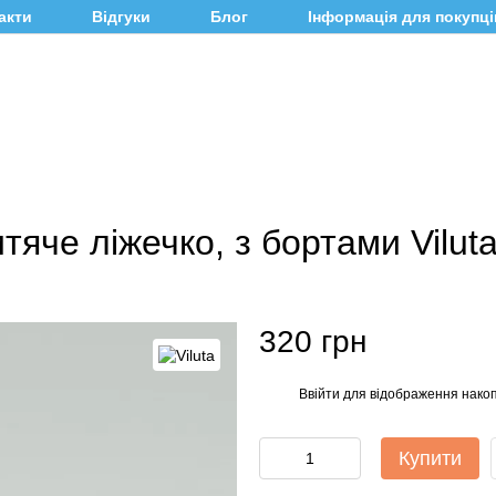
акти
Відгуки
Блог
Інформація для покупці
яче ліжечко, з бортами Vilut
320 грн
Ввійти
для відображення накоп
%
Купити