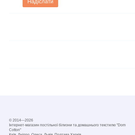
Надіслати
© 2014—2026
Інтернет-магазин постільної білизни та домашнього текстилю "Dom
Cotton"
Київ, Дніпро, Одеса, Львів, Полтава,Харків