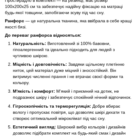
Простирадло в комплекті — на резинці, має розмір
100x200x25 см та забезпечує надійну фіксацію на матраці
будь-якої товщини, запобігаючи зсуву під час сну.
Ранфорс
— це натуральна тканина, яка ввібрала в себе кращі
якості бязі.
До переваг ранфорса відносяться:
Натуральність:
Виготовлений зі 100% бавовни,
гіпоалергенний та ідеально підходить для людей з
чутливою шкірою.
Міцність і довговічність:
Завдяки щільному плетінню
ниток, цей матеріал дуже міцний і зносостійкий. Він
витримує численні прання і не втрачає своєї форми та
кольору.
М'якість і комфорт:
М'який і приємний на дотик, не
подразнює шкіру і забезпечує спокійний нічний відпочинок.
Гігроскопічність та терморегуляція:
Добре вбирає
вологу і пропускає повітря, що дозволяє шкірі дихати та
створює оптимальний мікроклімат під час сну.
Естетичний вигляд:
Широкий вибір кольорів і дизайнів
дозволяє підібрати комплект на будь-який смак і дизайн