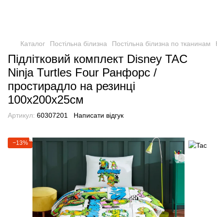
Каталог
Постільна білизна
Постільна білизна по тканинам
Підлітковий комплект Disney TAC
Ninja Turtles Four Ранфорс /
простирадло на резинці
100х200х25см
Артикул:
60307201
Написати відгук
−13%