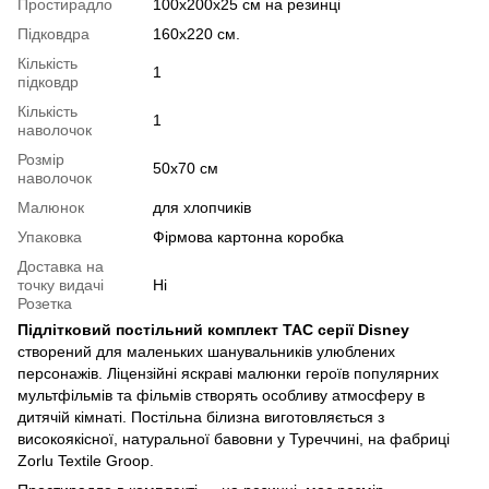
Простирадло
100х200х25 см на резинці
Підковдра
160х220 см.
Кількість
1
підковдр
Кількість
1
наволочок
Розмір
50х70 см
наволочок
Малюнок
для хлопчиків
Упаковка
Фірмова картонна коробка
Доставка на
точку видачі
Ні
Розетка
Підлітковий постільний комплект TAC серії Disney
створений для маленьких шанувальників улюблених
персонажів. Ліцензійні яскраві малюнки героїв популярних
мультфільмів та фільмів створять особливу атмосферу в
дитячій кімнаті. Постільна білизна виготовляється з
високоякісної, натуральної бавовни у Туреччині, на фабриці
Zorlu Textile Groop.