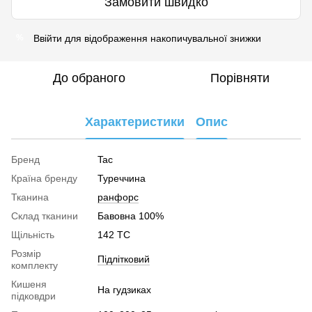
Замовити швидко
Ввійти
для відображення накопичувальної знижки
%
До обраного
Порівняти
Характеристики
Опис
Бренд
Tac
Країна бренду
Туреччина
Тканина
ранфорс
Склад тканини
Бавовна 100%
Щільність
142 TC
Розмір
Підлітковий
комплекту
Кишеня
На гудзиках
підковдри