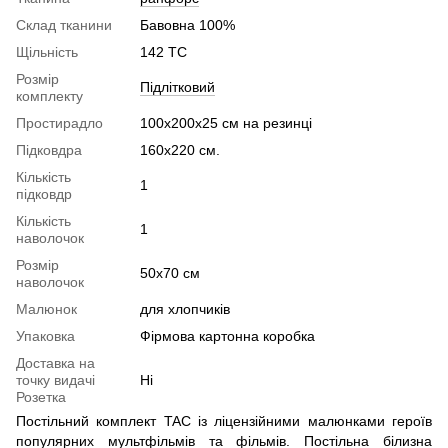
Склад тканини
Бавовна 100%
Щільність
142 TC
Розмір
Підлітковий
комплекту
Простирадло
100х200х25 см на резинці
Підковдра
160х220 см.
Кількість
1
підковдр
Кількість
1
наволочок
Розмір
50х70 см
наволочок
Малюнок
для хлопчиків
Упаковка
Фірмова картонна коробка
Доставка на
точку видачі
Ні
Розетка
Постільний комплект TAC із ліцензійними малюнками героїв
популярних мультфільмів та фільмів. Постільна білизна