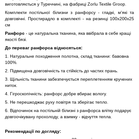
виготовляється у Туреччині, на фабриці Zorlu Textile Groop.
Комплекти постільної білизни з ранфорсу - гладкі, м'які та
довговічні. Простирадло в комплекті - на резинці 100x200x25
см
Ранфорс
- це натуральна тканина, яка ввібрала в себе кращі
якості бязі.
До переваг ранфорса відносяться:
1. Натуральне походження полотна, склад тканини: бавовна
100%.
2. Підвищена довговічність та стійкість до частих прань.
3. Щільність тканини забезпечується переплетенням кручених
ниток.
4. Гігроскопічність: ранфорс добре вбирає вологу.
5. Не перешкоджає руху повітря та зберігає тепло.
6. Відпочинок на постільній білизні з ранфорса влітку подарує
довгоочікувану прохолоду, а взимку - відчуття тепла.
Рекомендації по догляду: