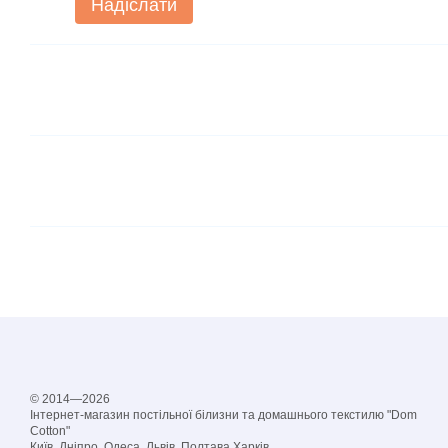
Надіслати
© 2014—2026
Інтернет-магазин постільної білизни та домашнього текстилю "Dom
Cotton"
Київ, Дніпро, Одеса, Львів, Полтава,Харків