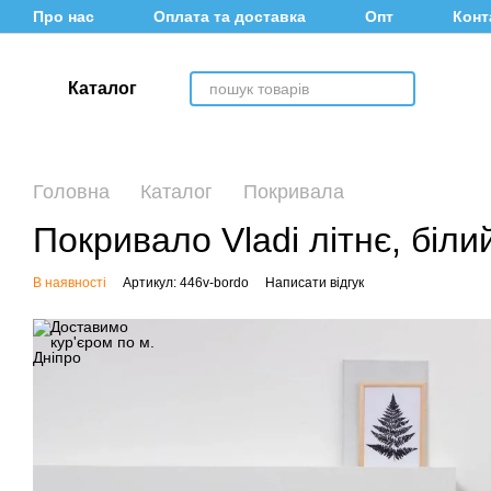
Перейти до основного контенту
Про нас
Оплата та доставка
Опт
Конт
Каталог
Головна
Каталог
Покривала
Покривало Vladi літнє, біли
В наявності
Артикул: 446v-bordo
Написати відгук