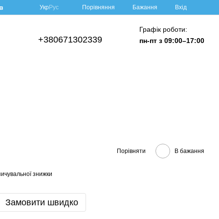
в
Порівняння
Укр
Рус
Бажання
Вхід
Графік роботи:
+380671302339
пн-пт з 09:00–17:00
Порівняти
В бажання
ичувальної знижки
Замовити швидко