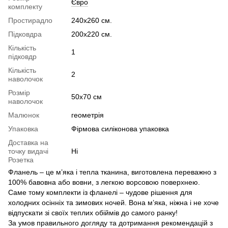
Євро
комплекту
Простирадло
240х260 см.
Підковдра
200х220 см.
Кількість
1
підковдр
Кількість
2
наволочок
Розмір
50х70 см
наволочок
Малюнок
геометрія
Упаковка
Фірмова силіконова упаковка
Доставка на
точку видачі
Ні
Розетка
Фланель – це м’яка і тепла тканина, виготовлена переважно з
100% бавовна або вовни, з легкою ворсовою поверхнею.
Саме тому комплекти із фланелі – чудове рішення для
холодних осінніх та зимових ночей. Вона м’яка, ніжна і не хоче
відпускати зі своїх теплих обіймів до самого ранку!
За умов правильного догляду та дотримання рекомендацій з