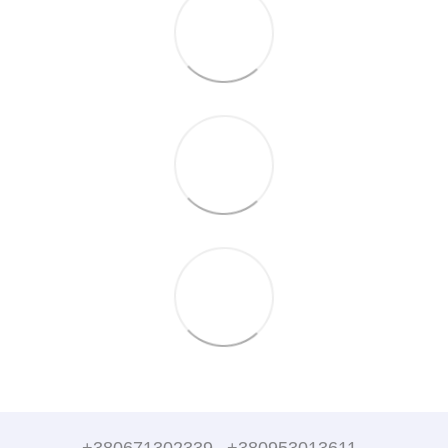
+380671302339
+380953013611