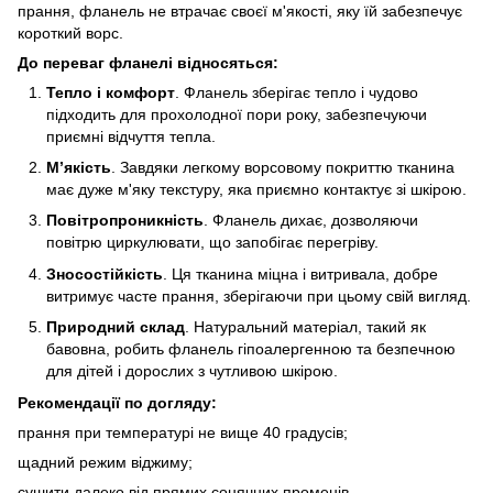
прання, фланель не втрачає своєї м'якості, яку їй забезпечує
короткий ворс.
До переваг фланелі відносяться:
Тепло і комфорт
. Фланель зберігає тепло і чудово
підходить для прохолодної пори року, забезпечуючи
приємні відчуття тепла.
М’якість
. Завдяки легкому ворсовому покриттю тканина
має дуже м'яку текстуру, яка приємно контактує зі шкірою.
Повітропроникність
. Фланель дихає, дозволяючи
повітрю циркулювати, що запобігає перегріву.
Зносостійкість
. Ця тканина міцна і витривала, добре
витримує часте прання, зберігаючи при цьому свій вигляд.
Природний склад
. Натуральний матеріал, такий як
бавовна, робить фланель гіпоалергенною та безпечною
для дітей і дорослих з чутливою шкірою.
Рекомендації по догляду:
прання при температурі не вище 40 градусів;
щадний режим віджиму;
сушити далеко від прямих сонячних променів.