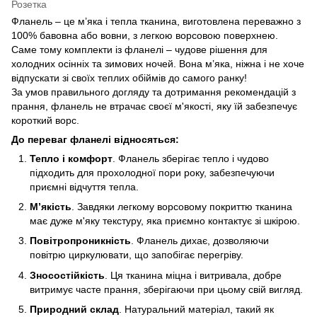
Розетка
Фланель – це м’яка і тепла тканина, виготовлена переважно з
100% бавовна або вовни, з легкою ворсовою поверхнею.
Саме тому комплекти із фланелі – чудове рішення для
холодних осінніх та зимових ночей. Вона м’яка, ніжна і не хоче
відпускати зі своїх теплих обіймів до самого ранку!
За умов правильного догляду та дотримання рекомендацій з
прання, фланель не втрачає своєї м'якості, яку їй забезпечує
короткий ворс.
До переваг фланелі відносяться:
Тепло і комфорт
. Фланель зберігає тепло і чудово
підходить для прохолодної пори року, забезпечуючи
приємні відчуття тепла.
М’якість
. Завдяки легкому ворсовому покриттю тканина
має дуже м'яку текстуру, яка приємно контактує зі шкірою.
Повітропроникність
. Фланель дихає, дозволяючи
повітрю циркулювати, що запобігає перегріву.
Зносостійкість
. Ця тканина міцна і витривала, добре
витримує часте прання, зберігаючи при цьому свій вигляд.
Природний склад
. Натуральний матеріал, такий як