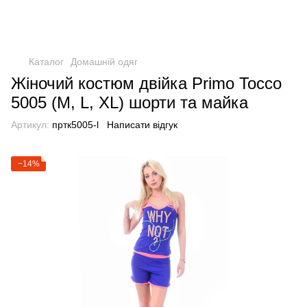
Каталог
Домашній одяг
Жіночий костюм двійка Primo Tocco
5005 (M, L, XL) шорти та майка
Артикул:
пртк5005-l
Написати відгук
−14%