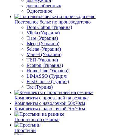
для мужчин
для влюбленных
Однотонное
Постельное белье по производителю
Dom Cotton (Украина)
Viluta (Украина)
Tiare (Украина)
Isleep (Украина)
Selena (Украина)
Marcel (Украина)
ТЕП (Украина)
Ecotton (Украина)
Home Line (Україна)
LIMASSO (Турция)
First Choice (Турция)
Tac (Турция)
Комплекты с простыней на резинке
Комплекты с наволочкой 50х70см
Комплекты с наволочкой 70х70см
Простыни на резинке
Простыни