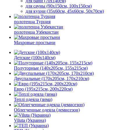
для бани (70х140см)
для сауны (90х150см, 100х150см)
для кухни (35х60см, 45х60см, 50х70см)
полотенца Турция
полотенца Узбекистан
Махровые простыни
Детские (100х140см)
Полуторные (140х205см, 155х215см)
Двуспальные (170х205см, 170х210см)
Евро (195х215см, 200х220см)
Теплі одеяла (зима)
Облегченные одеяла (демисезон)
Viluta (Украина)