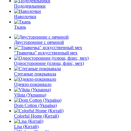
Пододеяльники
Наволочки
Ткань
Двусторонние с овчиной
"Травичка" искусственный мех
Односторонние (плюш, флис, мех)
Стеганые покрывала
Одеяло-покривало
Viluta (Украина)
Dom Cotton (Україна)
Colorful Home (Китай)
Lisa (Китай)