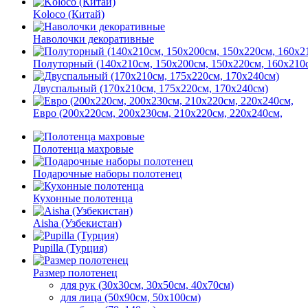
Koloco (Китай)
Наволочки декоративные
Полуторный (140х210см, 150х200см, 150х220см, 160х210
Двуспальный (170х210см, 175х220см, 170х240см)
Евро (200х220см, 200х230см, 210х220см, 220х240см,
Полотенца махровые
Подарочные наборы полотенец
Кухонные полотенца
Aisha (Узбекистан)
Pupilla (Турция)
Размер полотенец
для рук (30х30см, 30х50см, 40х70см)
для лица (50х90см, 50х100см)