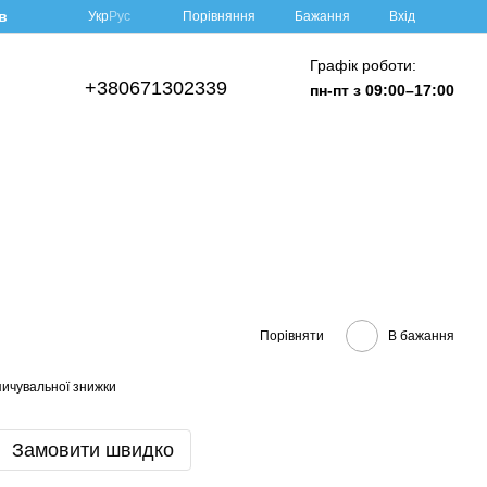
в
Порівняння
Укр
Рус
Бажання
Вхід
Графік роботи:
+380671302339
пн-пт з 09:00–17:00
Порівняти
В бажання
ичувальної знижки
Замовити швидко