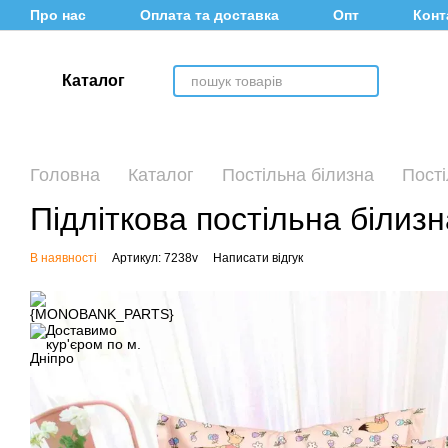
Перейти до основного контенту
Про нас
Оплата та доставка
Опт
Конт
Каталог
Головна
Каталог
Постільна білизна
Пості
Підліткова постільна білиз
В наявності
Артикул: 7238v
Написати відгук