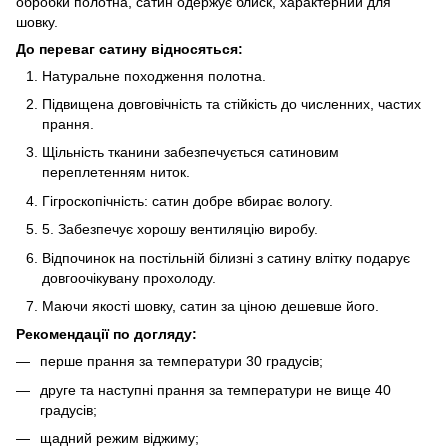
обробки полотна, сатин одержує блиск, характерний для
шовку.
До переваг сатину відносяться:
Натуральне походження полотна.
Підвищена довговічність та стійкість до численних, частих
прання.
Щільність тканини забезпечується сатиновим
переплетенням ниток.
Гігроскопічність: сатин добре вбирає вологу.
5. Забезпечує хорошу вентиляцію виробу.
Відпочинок на постільній білизні з сатину влітку подарує
довгоочікувану прохолоду.
Маючи якості шовку, сатин за ціною дешевше його.
Рекомендації по догляду:
перше прання за температури 30 градусів;
друге та наступні прання за температури не вище 40
градусів;
щадний режим віджиму;