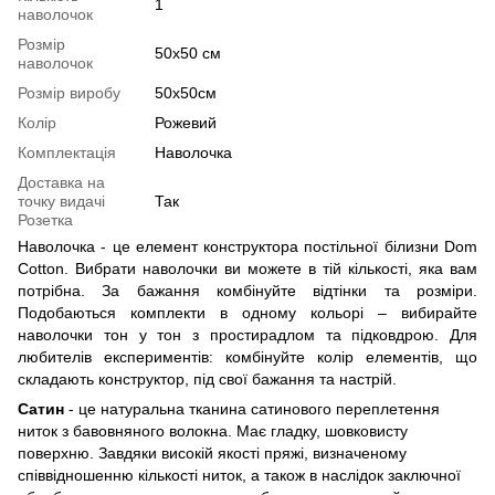
1
наволочок
Розмір
50х50 см
наволочок
Розмір виробу
50х50см
Колір
Рожевий
Комплектація
Наволочка
Доставка на
точку видачі
Так
Розетка
Наволочка - це елемент конструктора постільної білизни Dom
Cotton. Вибрати наволочки ви можете в тій кількості, яка вам
потрібна. За бажання комбінуйте відтінки та розміри.
Подобаються комплекти в одному кольорі – вибирайте
наволочки тон у тон з простирадлом та підковдрою. Для
любителів експериментів: комбінуйте колір елементів, що
складають конструктор, під свої бажання та настрій.
Сатин
- це натуральна тканина сатинового переплетення
ниток з бавовняного волокна. Має гладку, шовковисту
поверхню. Завдяки високій якості пряжі, визначеному
співвідношенню кількості ниток, а також в наслідок заключної