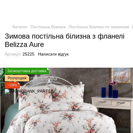
Каталог
Постільна білизна
Постільна білизна по тканинам
Зимова постільна білизна з фланелі
Belizza Aure
Артикул:
25225
Написати відгук
Безкоштовна доставка
Розпродаж
−29%