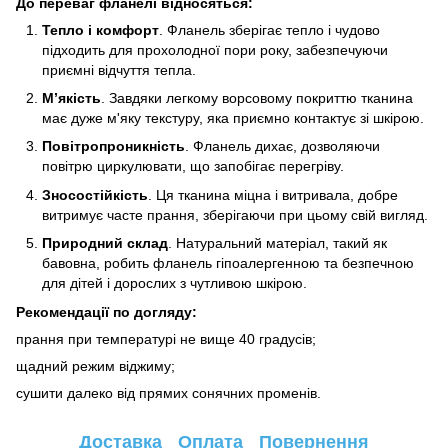
До переваг фланелі відносяться:
Тепло і комфорт
. Фланель зберігає тепло і чудово
підходить для прохолодної пори року, забезпечуючи
приємні відчуття тепла.
М’якість
. Завдяки легкому ворсовому покриттю тканина
має дуже м'яку текстуру, яка приємно контактує зі шкірою.
Повітропроникність
. Фланель дихає, дозволяючи
повітрю циркулювати, що запобігає перегріву.
Зносостійкість
. Ця тканина міцна і витривала, добре
витримує часте прання, зберігаючи при цьому свій вигляд.
Природний склад
. Натуральний матеріал, такий як
бавовна, робить фланель гіпоалергенною та безпечною
для дітей і дорослих з чутливою шкірою.
Рекомендації по догляду:
прання при температурі не вище 40 градусів;
щадний режим віджиму;
сушити далеко від прямих сонячних променів.
Доставка
Оплата
Повернення