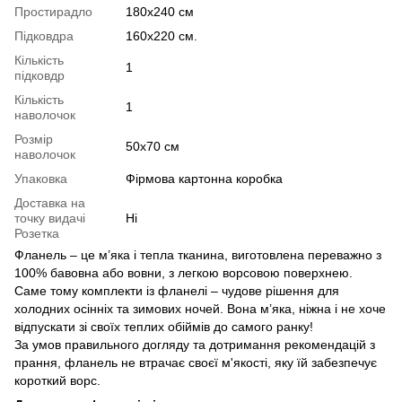
Простирадло
180х240 см
Підковдра
160х220 см.
Кількість
1
підковдр
Кількість
1
наволочок
Розмір
50х70 см
наволочок
Упаковка
Фірмова картонна коробка
Доставка на
точку видачі
Ні
Розетка
Фланель – це м’яка і тепла тканина, виготовлена переважно з
100% бавовна або вовни, з легкою ворсовою поверхнею.
Саме тому комплекти із фланелі – чудове рішення для
холодних осінніх та зимових ночей. Вона м’яка, ніжна і не хоче
відпускати зі своїх теплих обіймів до самого ранку!
За умов правильного догляду та дотримання рекомендацій з
прання, фланель не втрачає своєї м'якості, яку їй забезпечує
короткий ворс.