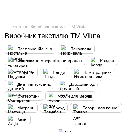
Каталог
Виробник текстилю ТМ Viluta
Виробник текстилю ТМ Viluta
Постільна білизна
Покривала
Рушники та махрові простирадла
Ковдри
Подушки
Пледи
Наматрацники
Дитячий текстиль
Домашній одяг
Скатертини
Чохли для меблів
Матраци
Посуд
Товари для ванної
Акція