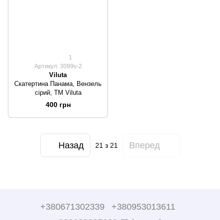
1
Артикул: 3099v-2
Viluta
Скатертина Панама, Вензель
сірий, ТМ Viluta
400 грн
Назад
Вперед
21
з 21
+380671302339
+380953013611