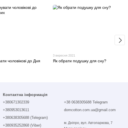
3 вересня 2021
ати чоловікові до Дня
Як обрати подушку для сну?
Контактна інформація
+380671302339
+38 0638305688 Telegram
+380953013611
domcotton.com.ua@gmail.com
+380638305688 (Telegram)
м. Дніпро, вул. Автопаркова, 7
+380935252868 (Viber)