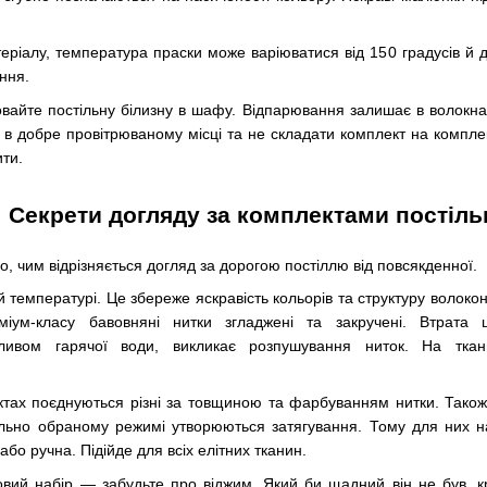
еріалу, температура праски може варіюватися від 150 градусів й 
ння.
вайте постільну білизну в шафу. Відпарювання залишає в волокнах
 в добре провітрюваному місці та не складати комплект на компле
ити.
Секрети догляду за комплектами постільн
го, чим відрізняється догляд за дорогою постіллю від повсякденної.
 температурі. Це збереже яскравість кольорів та структуру волокон
міум-класу бавовняні нитки згладжені та закручені. Втрата 
пливом гарячої води, викликає розпушування ниток. На ткан
ах поєднуються різні за товщиною та фарбуванням нитки. Також 
льно обраному режимі утворюються затягування. Тому для них н
бо ручна. Підійде для всіх елітних тканин.
овий набір — забудьте про віджим. Який би щадний він не був, к