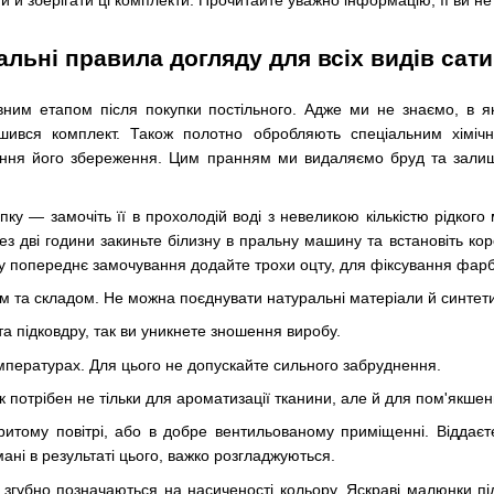
 й зберігати ці комплекти. Прочитайте уважно інформацію, її ви не
альні правила догляду для всіх видів сат
ним етапом після покупки постільного. Адже ми не знаємо, в я
шився комплект. Також полотно обробляють спеціальним хіміч
ння його збереження. Цим пранням ми видаляємо бруд та зали
ку — замочіть її в прохолодій воді з невеликою кількістю рідког
ез дві години закиньте білизну в пральну машину та встановіть ко
 у попереднє замочування додайте трохи оцту, для фіксування фарб
м та складом. Не можна поєднувати натуральні матеріали й синтети
а підковдру, так ви уникнете зношення виробу.
мпературах. Для цього не допускайте сильного забруднення.
 потрібен не тільки для ароматизації тканини, але й для пом'якше
ритому повітрі, або в добре вентильованому приміщенні. Віддаєт
ані в результаті цього, важко розгладжуються.
 згубно позначаються на насиченості кольору. Яскраві малюнки пі