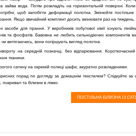
а зайва вода. Потім розкладіть на горизонтальній поверхні. Кол
отрібні, щоб запобігти деформації полотна. Змінюйте постільне 
рання. Якщо звичайний комплект досить змінювати раз на тиждень, т
ні засоби для прання.
У виробників побутової хімії існують ліній
ачів та фосфатів. Бавовна не любить сильнодіючих компонентів ми
 чи витягаючись, вони погіршують вигляд полотна.
вивороту на середній позначці, без відпарювання. Короткочасни
ння тканини.
орогого сатину на окремій полиці шафи, акуратно розкладеними.
орисних порад по догляду за домашнім текстилем? Слідкуйте за с
 покривал та білизни в ліжко.
ПОСТІЛЬНА БІЛИЗНА ІЗ СА