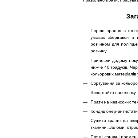
правильно прати, прасувати
Заг
Перше прання є голов
умовах зберігався й 
розчином для поліпше
розчину.
Принесли додому покуп
нижче 40 градусів. Чер
кольорових матеріалів
Сортування за кольоро
Вивертайте наволочку т
Прати на невисоких те
Кондиціонер-антистатик
Сушити краще на відк
тканини. Заломи, отрим
Прямі сонячні промені