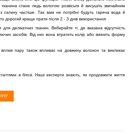
и тканина стане ледь вологою розвісьте й висушіть звичайним
з сатину частіше. Так вам не потрібні будуть гаряча вода й
о дорогий краще прати після 2 - 3 днів використання.
ки для делікатних тканин. Вибирайте ті, де вказана відсутність
ючих засобів. Від них вона втратить колір або змінить форму
й вплив пару також впливає на довжину волокон та викликає
таттями в блозі. Наші експерти знають, як продовжити життя
ТИНУ