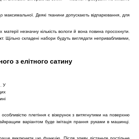
до максимальної. Деякі тканини допускають відпарювання, для
 матерії незначну кількість вологи й вона повина просохнути.
кт. Щільно складені набори будуть виглядати непривабливими,
ого з елітного сатину
. У
цих
ині
особливістю плетіння є візерунок з витягнутими на поверхню
айкращим варіантом буде імітація прання руками в машинці.
раще виключити цю функцію. Після зливу дістаньте постільне