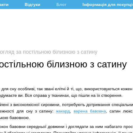
акти
Відгуки
Блог
Інформація для покупці
огляд за постільною білизною з сатину
остільною білизною з сатину
 для сну особливі, так звані елітні й ті, що, використовуються коже
одумаєте ви. Вся справа у тканинах, що пішли на їх створення.
блені з високоякісної сировини, потребують дотримання спеціальн
лежності для сну з сатину:
жакард
,
варена бавовна
, сатин люкс
ькою бавовною.
кон бавовни середньої довжини і доглядати за ним набагато прост