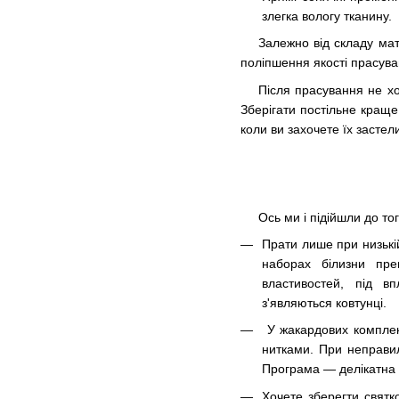
злегка вологу тканину.
Залежно від складу мат
поліпшення якості прасува
Після прасування не хо
Зберігати постільне краще
коли ви захочете їх застел
Ось ми і підійшли до то
Прати лише при низькій
наборах білизни пре
властивостей, під в
з'являються ковтунці.
У жакардових комплект
нитками. При неправи
Програма — делікатна а
Хочете зберегти святк