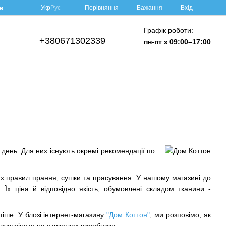
в
Порівняння
Укр
Рус
Бажання
Вхід
Графік роботи:
+380671302339
пн-пт з 09:00–17:00
н день. Для них існують окремі рекомендації по
их правил прання, сушки та прасування. У нашому магазині до
. Їх ціна й відповідно якість, обумовлені складом тканини -
іше. У блозі інтернет-магазину
"Дом Коттон"
, ми розповімо, як