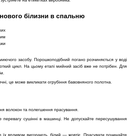
 зустрінете на етикетках виробника.
инового білизни в спальню
ких
ним
шки
о миючого засобу. Порошкоподібний погано розчиняється у воді
роткий цикл. На цьому етапі мийний засіб вже не потрібен. Для
и.
чні, це може викликати огрубіння бавовняного полотна.
ння волокон та полегшення прасування.
е перевагу сушінні в машинці. Не допускайте пересушування
д їх впливом вигорають, білий — жовтіє. Прасувати починайте