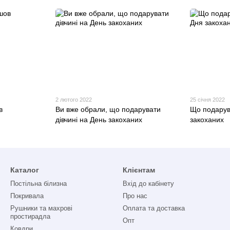
2 лютого 2022
25 січня 2022
в
Ви вже обрали, що подарувати
Що подарув
дівчині на День закоханих
закоханих
Каталог
Клієнтам
Постільна білизна
Вхід до кабінету
Покривала
Про нас
Рушники та махрові
Оплата та доставка
простирадла
Опт
Ковдри