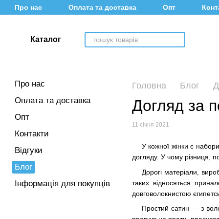
Перейти до основного контенту
Про нас
Оплата та доставка
Опт
Конт
Каталог
Про нас
Головна
Блог
Д
Оплата та доставка
Догляд за п
Опт
11 січня 2021
Контакти
У кожної жінки є набори
Відгуки
догляду. У чому різниця, п
Блог
Дорогі матеріали, виро
таких відносяться прина
Інформація для покупців
довговолокнистою єгипетс
Простий сатин — з воло