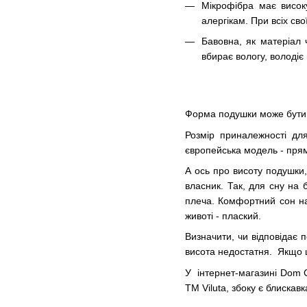
Мікрофібра має високу
алергікам. При всіх св
Бавовна, як матеріал 
вбирає вологу, володіє
Форма подушки може бути к
Розмір приналежності дл
європейська модель - прям
А ось про висоту подушки,
власник. Так, для сну на 
плеча. Комфортний сон на 
животі - плаский.
Визначити, чи відповідає 
висота недостатня. Якщо ш
У інтернет-магазині Dom C
ТМ Viluta, збоку є блиска