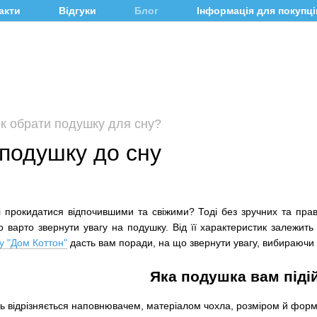
акти
Відгуки
Блог
Інформація для покупці
к обрати подушку для сну?
 подушку до сну
і прокидатися відпочившими та свіжими? Тоді без зручних та пра
 варто звернути увагу на подушку. Від її характеристик залежить 
у "Дом Коттон"
дасть вам поради, на що звернути увагу, вибираючи 
Яка подушка вам піді
ть відрізняється наповнювачем, матеріалом чохла, розміром й фор