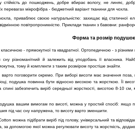
 стійкість до пошкоджень, добре вбирає вологу, не линяє, добр
оїх перевагах мікрофібра - бюджетний варіант тканини для чохла.
чохла, приваблює своєю натуральністю: захищає від статичної е
 відмінною повітропроникністю. Приклади тканин з бавовни: ранфорс,
Форма та розмір подушок
ласичною - прямокутної та квадратної. Ортопедичною - з різними 
я сну різноманітний й залежить від уподобань її власника. На
окутна, тому й комплекти з таким розміром простіше знайти.
 варто поговорити окремо. При виборі висоти має значення поза, в
боці, подушка повинна бути відносно високою та жорсткою. Її вис
спині забезпечить виріб середньої жорсткості, висотою 8-10 см, 
подушка вашим вимогам по висоті, можна у простий спосіб: якщо пі
ия під час сну напружена, то висоту варто зменшити.
otton можна підібрати виріб під голову, універсальний та відпові
вка, за допомогою якої можна регулювати висоту та жорсткість, до