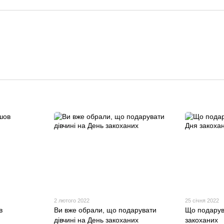
2 лютого 2022
25 січня 2022
в
Ви вже обрали, що подарувати
Що подарув
дівчині на День закоханих
закоханих