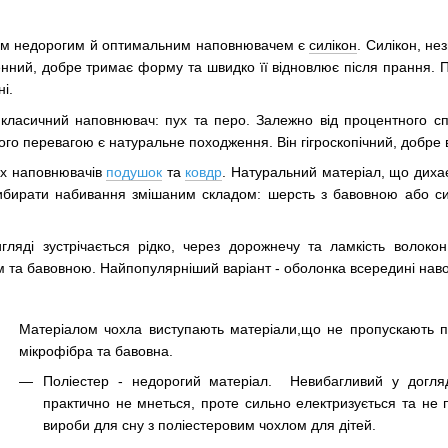
им недорогим й оптимальним наповнювачем є
силікон
. Силікон, не
генний, добре тримає форму та швидко її відновлює після прання.
і.
 класичний наповнювач: пух та перо. Залежно від процентного сп
о перевагою є натуральне походження. Він гігроскопічний, добре в
их наповнювачів
подушок
та
ковдр
. Натуральний матеріал, що дихає
бирати набивання змішаним складом: шерсть з бавовною або сил
ляді зустрічається рідко, через дорожнечу та ламкість волоко
м та бавовною. Найпопулярніший варіант - оболонка всередині наво
Матеріалом чохла виступають матеріали,що не пропускають пи
мікрофібра та бавовна.
Поліестер - недорогий матеріал. Невибагливий у догля
практично не мнеться, проте сильно електризується та не п
вироби для сну з поліестеровим чохлом для дітей.