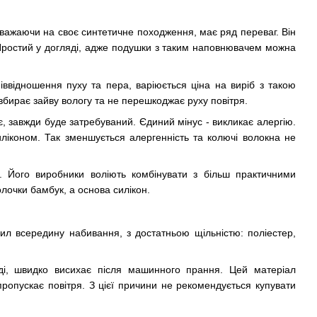
зважаючи на своє синтетичне походження, має ряд переваг. Він
 Простий у догляді, адже подушки з таким наповнювачем можна
іввідношення пуху та пера, варіюється ціна на виріб з такою
бирає зайву вологу та не перешкоджає руху повітря.
, завжди буде затребуваний. Єдиний мінус - викликає алергію.
іконом. Так зменшується алергенність та колючі волокна не
н. Його виробники воліють комбінувати з більш практичними
лочки бамбук, а основа силікон.
л всередину набивання, з достатньою щільністю: поліестер,
ді, швидко висихає після машинного прання. Цей матеріал
ропускає повітря. З цієї причини не рекомендується купувати