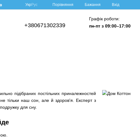
в
Порівняння
Укр
Рус
Бажання
Вхід
Графік роботи:
+380671302339
пн-пт з 09:00–17:00
вильно підібраних постільних приналежностей
не тільки наш сон, але й здоров'я. Експерт з
подружку для сну.
йде
мою.