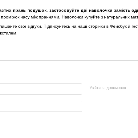
стих прань подушок, застосовуйте дві наволочки замість одн
е проміжок часу між праннями. Наволочки купуйте з натуральних мат
ишайте свої відгуки. Підписуйтесь на наші сторінки в Фейсбук й Ін
екстилем.
Увійти за допомогою