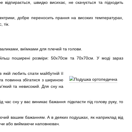
е відпирається, швидко висихає, не скачується та підходить
лектрики, добре переносить прання на високих температурах,
 тік.
валиками, виїмками для плечей та голови.
йбільш поширені розміри: 50х70см та 70х70см. У моді зараз
 якій любить спати майбутній її
ота повинна збігатися з шириною
м'який та невисокий. Для сну на
д час сну у вас виникає бажання підкласти під голову руку, то
даючий вашим бажанням. А в деяких подушках, як наприклад від
даючи або виймаючи наповнювач.