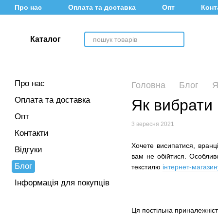
Перейти до основного контенту
Про нас
Оплата та доставка
Опт
Конт
Каталог
Про нас
Головна
Блог
Я
Оплата та доставка
Як вибрати
Опт
3 вересня 2021
Контакти
Хочете висипатися, вранц
Відгуки
вам не обійтися. Особливо
Блог
текстилю
інтернет-магазин
Інформація для покупців
Ця постільна приналежніс