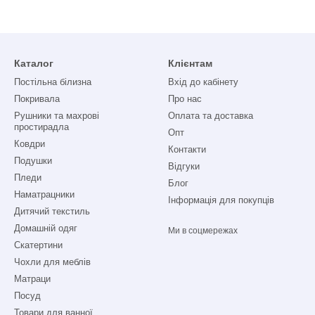
Каталог
Клієнтам
Постільна білизна
Вхід до кабінету
Покривала
Про нас
Рушники та махрові
Оплата та доставка
простирадла
Опт
Ковдри
Контакти
Подушки
Відгуки
Пледи
Блог
Наматрацники
Інформація для покупців
Дитячий текстиль
Домашній одяг
Ми в соцмережах
Скатертини
Чохли для меблів
Матраци
Посуд
Товари для ванної