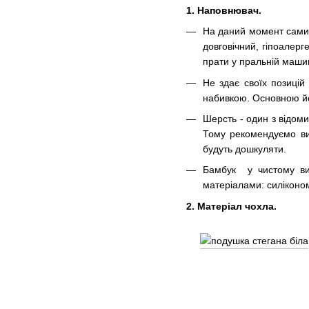
1. Наповнювач.
На даний момент сам
довговічний, гіпоалер
прати у пральній машин
Не здає своїх позицій
набивкою. Основною йог
Шерсть - один з відом
Тому рекомендуємо ви
будуть дошкуляти.
Бамбук у чистому виг
матеріалами: силіконо
2. Матеріал чохла.