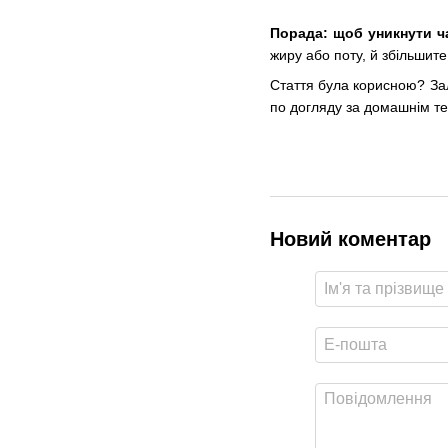
Порада: щоб уникнути ча
жиру або поту, й збільшит
Стаття була корисною? Зал
по догляду за домашнім т
Новий коментар